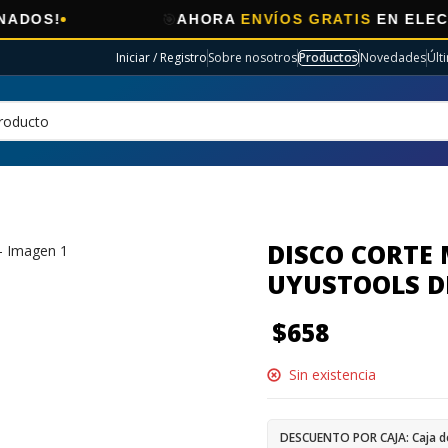
🎯
AHORA
ENVÍOS GRATIS
EN ELECTRO SELE
Iniciar / Registro
Sobre nosotros
Productos
Novedades
Últ
DISCO CORTE 
UYUSTOOLS 
$
658
Sin existencia
DESCUENTO POR CAJA: Caja d