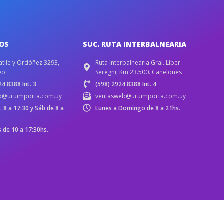
IOS
SUC. RUTA INTERBALNEARIA
atlle y Ordóñez 3293,
Ruta Interbalnearia Gral. Líber
eo
Seregni, Km 23.500. Canelones
4 8388 Int. 3
(598) 2924 8388 Int. 4
b@uruimporta.com.uy
ventasweb@uruimporta.com.uy
r. 8 a 17:30 y Sáb de 8 a
Lunes a Domingo de 8 a 21hs.
de 10 a 17:30hs.