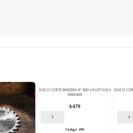
SEGUÍ COMPRANDO
FINALIZÁ TU COMPRA
DISCO CORTE MADERA 9″ 40D UYUSTOOLS
DISCO COR
DMA409
$
479
AÑADIR
AÑADIR
Código:
290