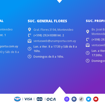
AL
SUC. GENERAL FLORES
SUC. PROP
ontevideo
Bv. José B
Gral. Flores 3194, Montevideo
Montevid
nt. 1
(+598) 2924 8388 Int. 2
(+598) 292
ventasweb@uruimporta.com.uy
ventaswe
porta.com.uy
Lun. a Vier. 8 a 17:30 y Sáb de 8 a
Lun. a Vie
16hs.
:30 y Sáb de 8 a
17:30hs.
Domingos de 8 a 16hs.
Domingos 