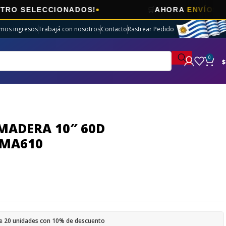
🛒
CCIONADOS!
AHORA
ENVÍOS GRATIS
EN 
imos ingresos
Trabajá con nosotros
Contacto
Rastrear Pedido
0
$
MADERA 10″ 60D
DMA610
e 20 unidades con 10% de descuento