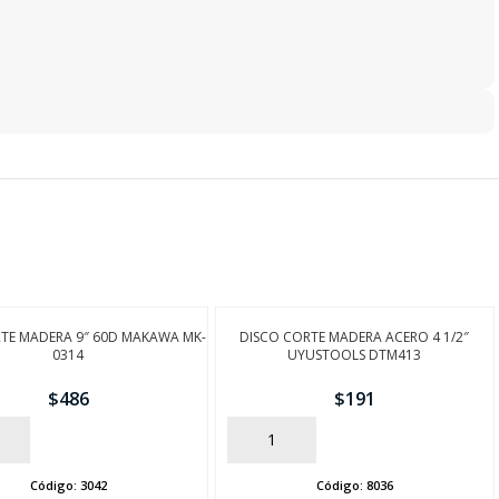
TE MADERA 9″ 60D MAKAWA MK-
DISCO CORTE MADERA ACERO 4 1/2″
0314
UYUSTOOLS DTM413
$
486
$
191
AÑADIR
Código:
3042
Código:
8036