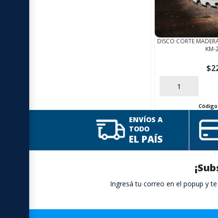
DISCO CORTE MADERA
KM-
$
2
AÑADIR
Código
ENVÍOS A
TODO
EL PAÍS
¡Sub
Ingresá tu correo en el popup y 