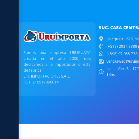
SUC. CASA CENTR
Hocquart 1676, M
(+598) 2924 8388 i
Somos una empresa URUGUAYA
(+598) 97 955 738
creada en el año 2000, nos
ventasweb@uruim
dedicamos a la importación directa
Lun. a Vier. 8 a 17
de fabrica.
14hs.
L.H. IMPORTACIONES S.A.S.
RUT: 216517090014