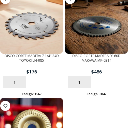
DISCO CORTE MADERA 7 1/4″ 24D
DISCO CORTE MADERA 9″ 60D
TOYOKI LH-985
MAKAWA MK-0314
$
176
$
486
AÑADIR
AÑADIR
Código:
1567
Código:
3042
SEGUÍ COMPRANDO
FINALIZÁ TU COMPRA