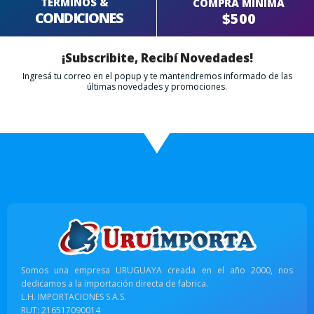
TERMINOS &
COMPRA MÍNIMA
CONDICIONES
$500
¡Subscribite, Recibí Novedades!
Ingresá tu correo en el popup y te mantendremos informado de las
últimas novedades y promociones.
Somos una empresa URUGUAYA creada en el año 2000, nos
dedicamos a la importación directa de fabrica.
L.H. IMPORTACIONES S.A.S.
RUT: 216517090014