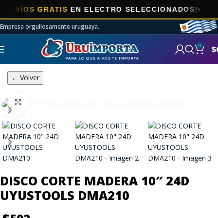
OS GRATIS
EN ELECTRO SELECCIONADOS!
Empresa orgullosamente uruguaya.
0
$
← Volver
Click to enlarge
DISCO CORTE MADERA 10″ 24D
UYUSTOOLS DMA210