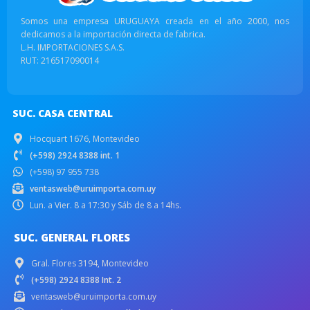
Somos una empresa URUGUAYA creada en el año 2000, nos
dedicamos a la importación directa de fabrica.
L.H. IMPORTACIONES S.A.S.
RUT: 216517090014
SUC. CASA CENTRAL
Hocquart 1676, Montevideo
(+598) 2924 8388 int. 1
(+598) 97 955 738
ventasweb@uruimporta.com.uy
Lun. a Vier. 8 a 17:30 y Sáb de 8 a 14hs.
SUC. GENERAL FLORES
Gral. Flores 3194, Montevideo
(+598) 2924 8388 Int. 2
ventasweb@uruimporta.com.uy