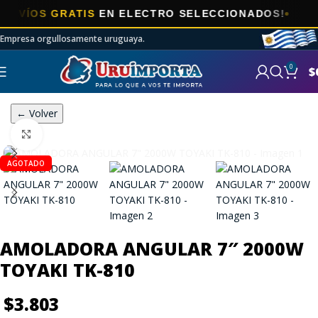
ÍOS GRATIS
EN ELECTRO SELECCIONADOS!
Empresa orgullosamente uruguaya.
0
$
← Volver
Click to enlarge
AGOTADO
AMOLADORA ANGULAR 7″ 2000W
TOYAKI TK-810
$
3.803