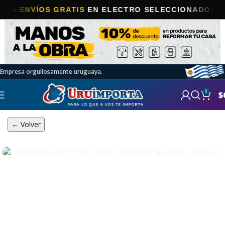
ENVÍOS GRATIS
EN ELECTRO SELECCIONADOS!
Empresa orgullosamente uruguaya.
0
$
← Volver