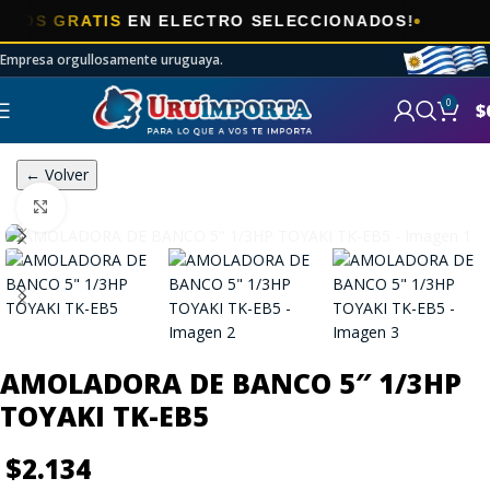
🎯
 GRATIS
EN ELECTRO SELECCIONADOS!
Empresa orgullosamente uruguaya.
0
$
← Volver
Click to enlarge
AMOLADORA DE BANCO 5″ 1/3HP
TOYAKI TK-EB5
$
2.134