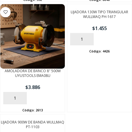
LIJADORA 130W TIPO TRIANGULAR
WULLMAQ PH-1617
$
1.455
AÑADIR
Código:
4426
AMOLADORA DE BANCO 8″ 500W
UYUSTOOLS EMA08U
SEGUÍ COMPRANDO
$
3.886
FINALIZÁ TU COMPRA
AÑADIR
Código:
2613
LIJADORA 900W DE BANDA WULLMAQ
PT-1103