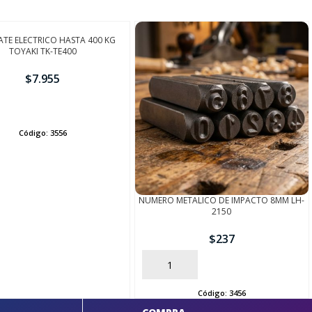
TE ELECTRICO HASTA 400 KG
TOYAKI TK-TE400
$
7.955
Código:
3556
NUMERO METALICO DE IMPACTO 8MM LH-
2150
$
237
AÑADIR
Código:
3456