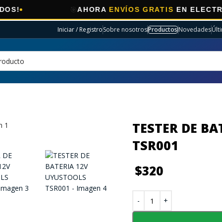
🎯
AHORA
ENVÍOS GRATIS
EN ELECTRO SELECC
Iniciar / Registro
Sobre nosotros
Productos
Novedades
Últ
TESTER DE BA
TSR001
$
320