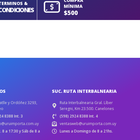
COMPRA
TERMINOS &
MÍNIMA
CONDICIONES
$500
IOS
SUC. RUTA INTERBALNEARIA
atlle y Ordóñez 3293,
Ruta Interbalnearia Gral. Líber
eo
Seregni, Km 23.500. Canelones
4 8388 Int. 3
(598) 2924 8388 Int. 4
b@uruimporta.com.uy
ventasweb@uruimporta.com.uy
r. 8 a 17:30 y Sáb de 8 a
Lunes a Domingo de 8 a 21hs.