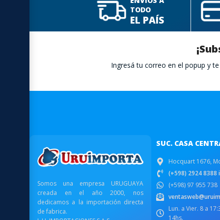
ENVÍOS A
TODO
EL PAÍS
¡Sub
Ingresá tu correo en el popup y 
SUC. CASA CENTR
Hocquart 1676, M
(+598) 2924 8388 i
Somos una empresa URUGUAYA
(+598) 97 955 738
creada en el año 2000, nos
ventasweb@uruim
dedicamos a la importación directa
Lun. a Vier. 8 a 17
de fabrica.
14hs.