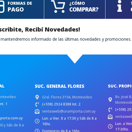
FORMAS DE
¿CÓMO
PAGO
COMPRAR?
scribite, Recibí Novedades!
te mantendremos informado de las últimas novedades y promociones.
AL
SUC. GENERAL FLORES
SUC. PROP
ontevideo
Bv. José B
Gral. Flores 3194, Montevideo
Montevid
nt. 1
(+598) 2924 8388 Int. 2
(+598) 292
ventasweb@uruimporta.com.uy
ventaswe
porta.com.uy
Lun. a Vier. 8 a 17:30 y Sáb de 8 a
Lun. a Vie
16hs.
:30 y Sáb de 8 a
17:30hs.
Domingos de 8 a 16hs.