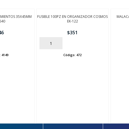
AMIENTOS 35X45MM
FUSIBLE 100PZ EN ORGANIZADOR COSMOS
MALACA
640
EK-122
46
$
351
AÑADIR
AÑADIR
:
4149
Código:
472