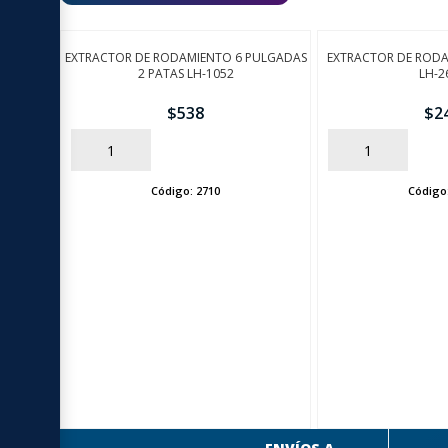
EXTRACTOR DE RODAMIENTO 6 PULGADAS
EXTRACTOR DE ROD
2 PATAS LH-1052
LH-2
$
538
$
2
AÑADIR
AÑADIR
Código:
2710
Código