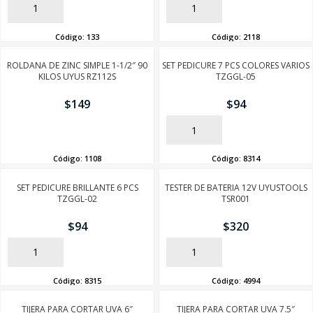
AÑADIR
AÑADIR
Código:
133
Código:
2118
ROLDANA DE ZINC SIMPLE 1-1/2″ 90
SET PEDICURE 7 PCS COLORES VARIOS
KILOS UYUS RZ112S
TZGGL-05
$
149
$
94
AÑADIR
AÑADIR
Código:
1108
Código:
8314
SET PEDICURE BRILLANTE 6 PCS
TESTER DE BATERIA 12V UYUSTOOLS
TZGGL-02
TSR001
$
94
$
320
AÑADIR
AÑADIR
Código:
8315
Código:
4994
TIJERA PARA CORTAR UVA 6″
TIJERA PARA CORTAR UVA 7.5″