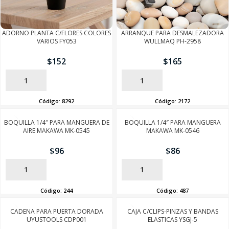
ADORNO PLANTA C/FLORES COLORES
ARRANQUE PARA DESMALEZADORA
VARIOS FY053
WULLMAQ PH-2958
$
152
$
165
AÑADIR
AÑADIR
Código:
8292
Código:
2172
BOQUILLA 1/4″ PARA MANGUERA DE
BOQUILLA 1/4″ PARA MANGUERA
AIRE MAKAWA MK-0545
MAKAWA MK-0546
$
96
$
86
AÑADIR
AÑADIR
Código:
244
Código:
487
CADENA PARA PUERTA DORADA
CAJA C/CLIPS-PINZAS Y BANDAS
UYUSTOOLS CDP001
ELASTICAS YSGJ-5