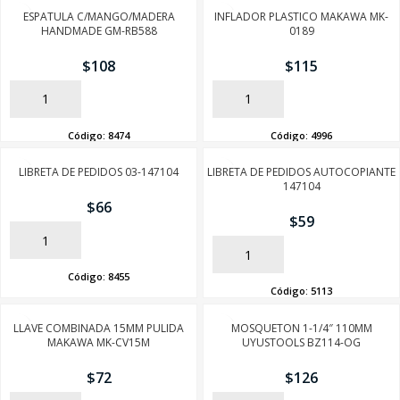
ESPATULA C/MANGO/MADERA
INFLADOR PLASTICO MAKAWA MK-
HANDMADE GM-RB588
0189
$
108
$
115
AÑADIR
AÑADIR
Código:
8474
Código:
4996
LIBRETA DE PEDIDOS 03-147104
LIBRETA DE PEDIDOS AUTOCOPIANTE
147104
$
66
$
59
AÑADIR
AÑADIR
Código:
8455
Código:
5113
SEGUÍ COMPRANDO
LLAVE COMBINADA 15MM PULIDA
MOSQUETON 1-1/4″ 110MM
FINALIZÁ TU COMPRA
MAKAWA MK-CV15M
UYUSTOOLS BZ114-OG
$
72
$
126