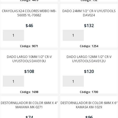
CRAYOLAS X24 COLORES WEIBO WB-
DADO 24MM 1/2″ CR-V UYUSTOOLS
56005 YL-70682
DAV024
$
46
$
132
AÑADIR
AÑADIR
Código:
9071
Código:
1254
DADO LARGO 10MM 1/2” CR-V
DADO LARGO 12MM 1/2” CR-V
UYUSTOOLS DAV310U
UYUSTOOLS DAV312U
$
108
$
120
AÑADIR
AÑADIR
Código:
1698
Código:
1700
DESTORNILLADOR BI COLOR 6MM X 4″
DESTORNILLADOR BI COLOR 6MM X 6″
MAKAWA MK-0271
KAMASA KM-1029
$
74
$
96