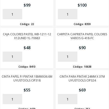
$
99
$
100
AÑADIR
AÑADIR
Código:
22
Código:
8359
CAJA COLORES PASTEL WB-1211-12
CARPETA C/APRIETA PAPEL COLORES
X12UNID YL-70683
VARIOS G-418-FC
$
48
$
90
AÑADIR
AÑADIR
Código:
8410
Código:
10638
CINTA PAPEL P/ PINTAR 18MMX36.6M
CINTA PARA PINTAR 24MM X 37M
UYUSTOOLS CIP318
UYUSTOOLS CIP324
$
55
$
69
AÑADIR
AÑADIR
Código:
4479
Código:
752