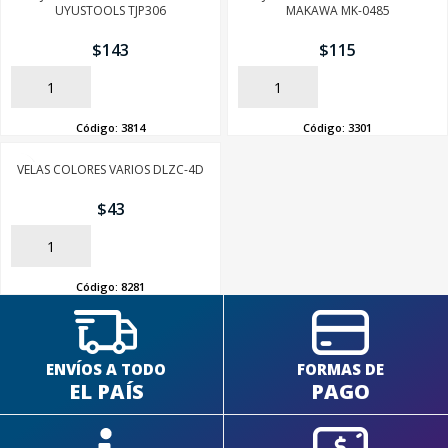
UYUSTOOLS TJP306
MAKAWA MK-0485
$
143
$
115
AÑADIR
AÑADIR
Código:
3814
Código:
3301
VELAS COLORES VARIOS DLZC-4D
$
43
AÑADIR
Código:
8281
ENVÍOS A TODO
FORMAS DE
EL PAÍS
PAGO