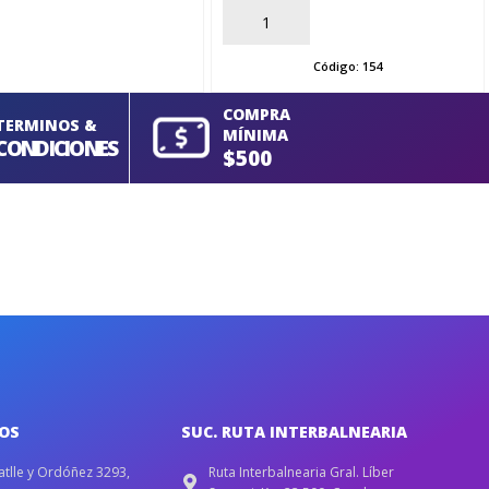
AÑADIR
Código:
154
COMPRA
TERMINOS &
MÍNIMA
CONDICIONES
$500
IOS
SUC. RUTA INTERBALNEARIA
atlle y Ordóñez 3293,
Ruta Interbalnearia Gral. Líber