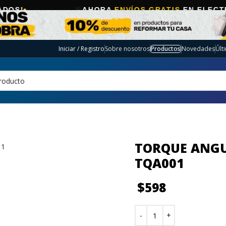
🎯
AHORA
ENVÍOS GRATIS
EN ELECTRO SELEC
Iniciar / Registro
Sobre nosotros
Productos
Novedades
Últ
TORQUE ANGU
TQA001
$
598