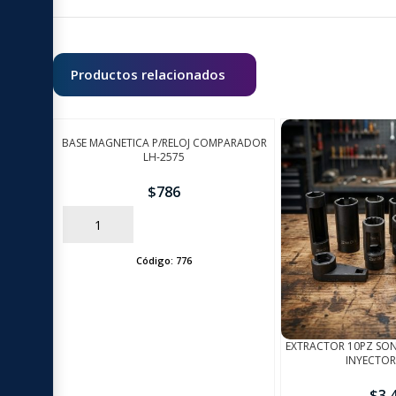
Productos relacionados
BASE MAGNETICA P/RELOJ COMPARADOR
LH-2575
$
786
AÑADIR
Código:
776
EXTRACTOR 10PZ SO
INYECTOR
$
3.