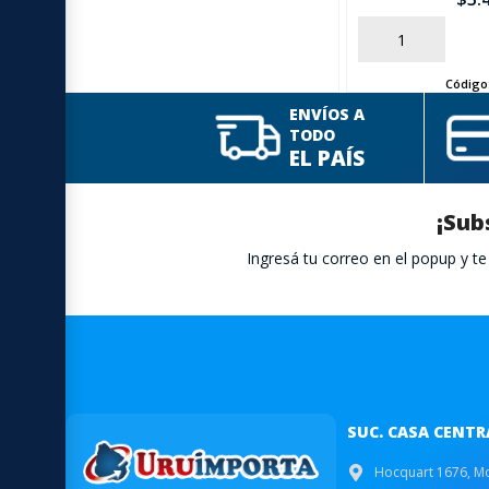
AÑADIR
Código
ENVÍOS A
TODO
EL PAÍS
¡Sub
Ingresá tu correo en el popup y 
SUC. CASA CENTR
Hocquart 1676, M