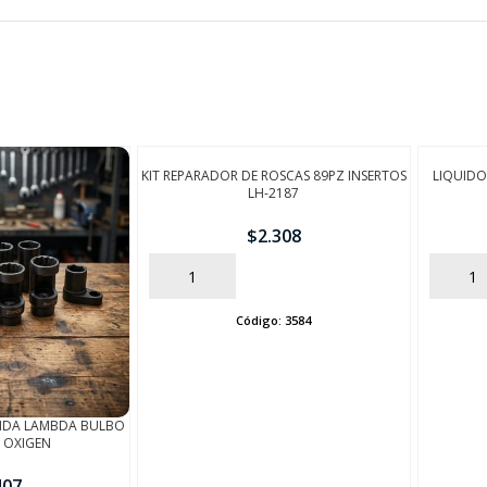
SEGUÍ COMPRANDO
FINALIZÁ TU COMPRA
KIT REPARADOR DE ROSCAS 89PZ INSERTOS
LIQUIDO
LH-2187
$
2.308
AÑADIR
AÑADIR
Código:
3584
NDA LAMBDA BULBO
 OXIGEN
407