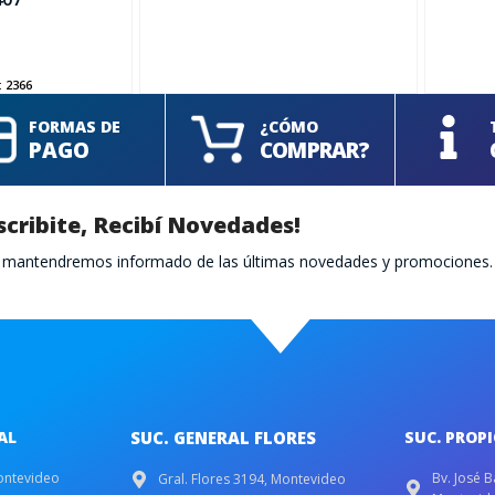
:
2366
FORMAS DE
¿CÓMO
PAGO
COMPRAR?
scribite, Recibí Novedades!
te mantendremos informado de las últimas novedades y promociones.
AL
SUC. GENERAL FLORES
SUC. PROP
ontevideo
Bv. José B
Gral. Flores 3194, Montevideo