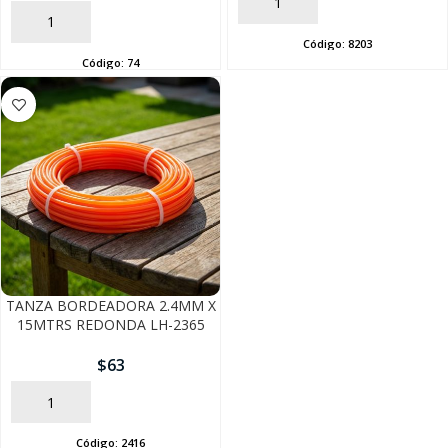
AÑADIR
SEGUÍ COMPRANDO
AÑADIR
Código:
8203
FINALIZÁ TU COMPRA
Código:
74
TANZA BORDEADORA 2.4MM X
15MTRS REDONDA LH-2365
$
63
AÑADIR
Código:
2416