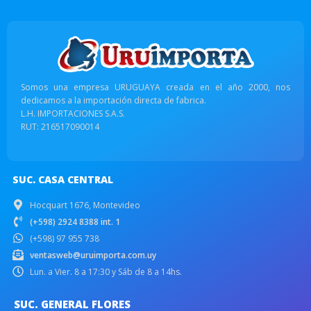
Somos una empresa URUGUAYA creada en el año 2000, nos
dedicamos a la importación directa de fabrica.
L.H. IMPORTACIONES S.A.S.
RUT: 216517090014
SUC. CASA CENTRAL
Hocquart 1676, Montevideo
(+598) 2924 8388 int. 1
(+598) 97 955 738
ventasweb@uruimporta.com.uy
Lun. a Vier. 8 a 17:30 y Sáb de 8 a 14hs.
SUC. GENERAL FLORES