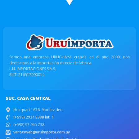
Somos una empresa URUGUAYA creada en el año 2000, nos
dedicamos a la importación directa de fabrica.
L.H. IMPORTACIONES S.A.S.
RUT: 216517090014
SUC. CASA CENTRAL
Hocquart 1676, Montevideo
(+598) 2924 8388 int. 1
(+598) 97 955 738
ventasweb@uruimporta.com.uy