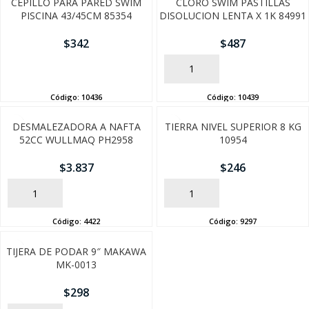
CEPILLO PARA PARED SWIM
CLORO SWIM PASTILLAS
PISCINA 43/45CM 85354
DISOLUCION LENTA X 1K 84991
$
342
$
487
AÑADIR
AÑADIR
Código:
10436
Código:
10439
DESMALEZADORA A NAFTA
TIERRA NIVEL SUPERIOR 8 KG
52CC WULLMAQ PH2958
10954
$
3.837
$
246
SEGUÍ COMPRANDO
AÑADIR
AÑADIR
FINALIZÁ TU COMPRA
Código:
4422
Código:
9297
TIJERA DE PODAR 9″ MAKAWA
MK-0013
$
298