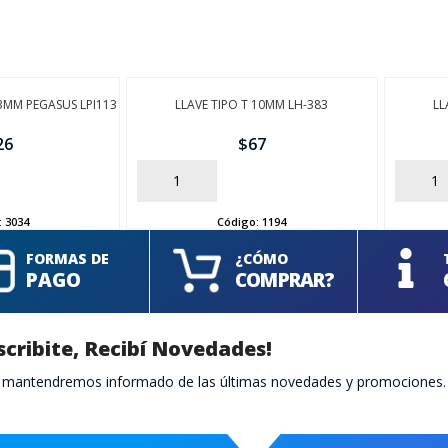
13MM PEGASUS LPI113
LLAVE TIPO T 10MM LH-383
LL
26
$
67
AÑADIR
AÑADIR
:
3034
Código:
1194
FORMAS DE
¿CÓMO
PAGO
COMPRAR?
scribite, Recibí Novedades!
te mantendremos informado de las últimas novedades y promociones.