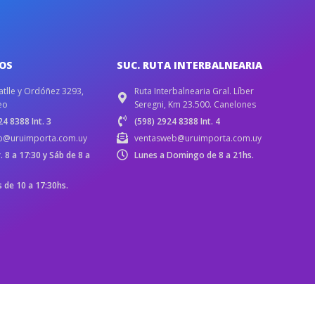
IOS
SUC. RUTA INTERBALNEARIA
atlle y Ordóñez 3293,
Ruta Interbalnearia Gral. Líber
eo
Seregni, Km 23.500. Canelones
4 8388 Int. 3
(598) 2924 8388 Int. 4
b@uruimporta.com.uy
ventasweb@uruimporta.com.uy
r. 8 a 17:30 y Sáb de 8 a
Lunes a Domingo de 8 a 21hs.
de 10 a 17:30hs.