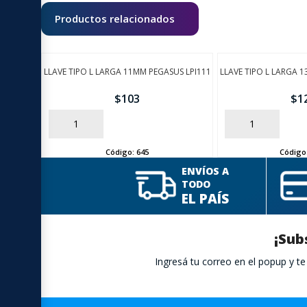
Productos relacionados
LLAVE TIPO L LARGA 11MM PEGASUS LPI111
LLAVE TIPO L LARGA 
$
103
$
1
AÑADIR
AÑADIR
Código:
645
Código
ENVÍOS A
TODO
EL PAÍS
¡Sub
Ingresá tu correo en el popup y 