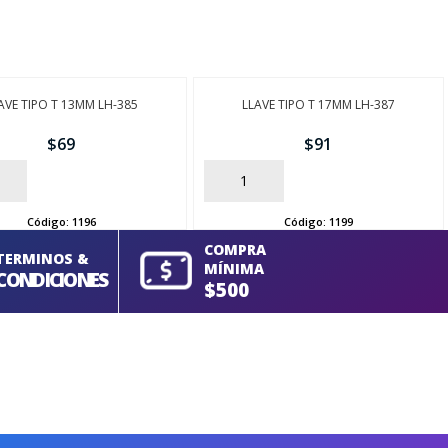
AVE TIPO T 13MM LH-385
LLAVE TIPO T 17MM LH-387
$
69
$
91
AÑADIR
Código:
1196
Código:
1199
COMPRA
TERMINOS &
MÍNIMA
CONDICIONES
$500