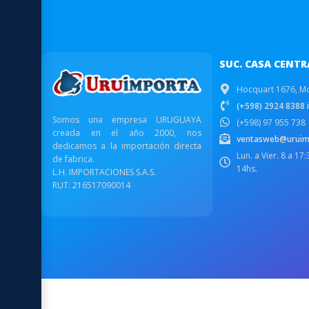
SUC. CASA CENTR
Hocquart 1676, M
(+598) 2924 8388 i
Somos una empresa URUGUAYA
(+598) 97 955 738
creada en el año 2000, nos
ventasweb@uruim
dedicamos a la importación directa
Lun. a Vier. 8 a 17
de fabrica.
14hs.
L.H. IMPORTACIONES S.A.S.
RUT: 216517090014