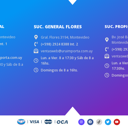
AL
SUC. GENERAL FLORES
SUC. PROP
ontevideo
Bv. José B
Gral. Flores 3194, Montevideo
Montevid
nt. 1
(+598) 2924 8388 Int. 2
(+598) 292
ventasweb@uruimporta.com.uy
ventaswe
porta.com.uy
Lun. a Vier. 8 a 17:30 y Sáb de 8 a
Lun. a Vie
16hs.
:30 y Sáb de 8 a
17:30hs.
Domingos de 8 a 16hs.
Domingos 