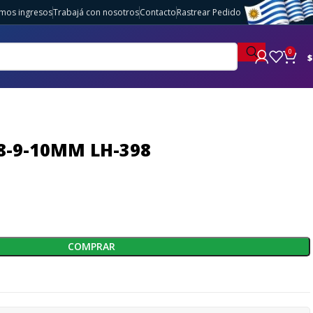
imos ingresos
Trabajá con nosotros
Contacto
Rastrear Pedido
0
$
 8-9-10MM LH-398
COMPRAR