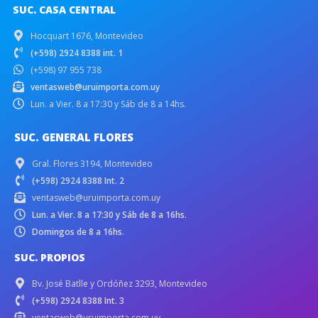
SUC. CASA CENTRAL
Hocquart 1676, Montevideo
(+598) 2924 8388 int. 1
(+598) 97 955 738
ventasweb@uruimporta.com.uy
Lun. a Vier. 8 a 17:30 y Sáb de 8 a 14hs.
SUC. GENERAL FLORES
Gral. Flores 3194, Montevideo
(+598) 2924 8388 Int. 2
ventasweb@uruimporta.com.uy
Lun. a Vier. 8 a 17:30 y Sáb de 8 a 16hs.
Domingos de 8 a 16hs.
SUC. PROPIOS
Bv. José Batlle y Ordóñez 3293, Montevideo
(+598) 2924 8388 Int. 3
ventasweb@uruimporta.com.uy