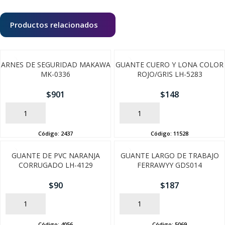
Productos relacionados
ARNES DE SEGURIDAD MAKAWA
GUANTE CUERO Y LONA COLOR
MK-0336
ROJO/GRIS LH-5283
$
901
$
148
AÑADIR
AÑADIR
Código:
2437
Código:
11528
GUANTE DE PVC NARANJA
GUANTE LARGO DE TRABAJO
CORRUGADO LH-4129
FERRAWYY GDS014
SEGUÍ COMPRANDO
$
90
$
187
FINALIZÁ TU COMPRA
AÑADIR
AÑADIR
Código:
4056
Código:
5069