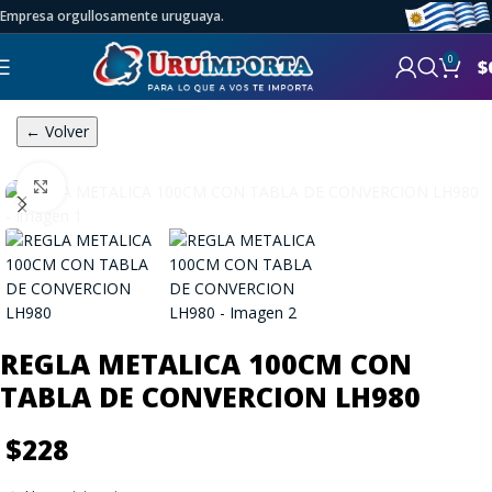
Empresa orgullosamente uruguaya.
0
$
← Volver
Click to enlarge
REGLA METALICA 100CM CON
TABLA DE CONVERCION LH980
$
228