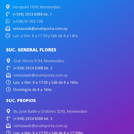
Hocquart 1676, Montevideo
(+598) 2924 8388 int. 1
(+598) 97 955 738
ventasweb@uruimporta.com.uy
Lun. a Vier. 8 a 17:30 y Sáb de 8 a 14hs.
SUC. GENERAL FLORES
Gral. Flores 3194, Montevideo
(+598) 2924 8388 Int. 2
ventasweb@uruimporta.com.uy
Lun. a Vier. 8 a 17:30 y Sáb de 8 a 16hs.
Domingos de 8 a 16hs.
SUC. PROPIOS
Bv. José Batlle y Ordóñez 3293, Montevideo
(+598) 2924 8388 Int. 3
ventasweb@uruimporta.com.uy
Lun. a Vier. 8 a 17:30 y Sáb de 8 a 17:30hs.