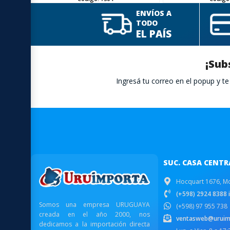
ENVÍOS A
TODO
EL PAÍS
¡Sub
Ingresá tu correo en el popup y 
SUC. CASA CENTR
Hocquart 1676, M
(+598) 2924 8388 i
Somos una empresa URUGUAYA
(+598) 97 955 738
creada en el año 2000, nos
ventasweb@uruim
dedicamos a la importación directa