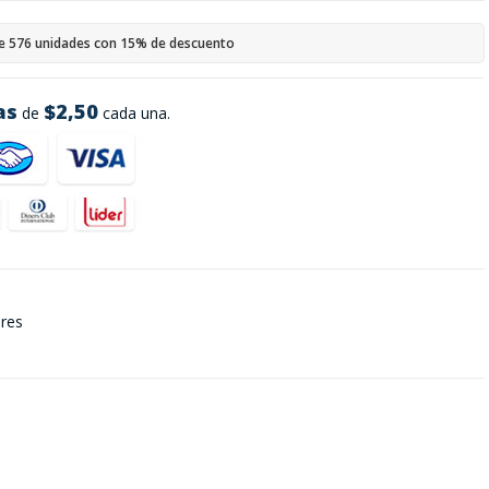
e 576 unidades con 15% de descuento
as
$2,50
de
cada una.
ares