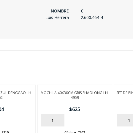
NOMBRE
CI
Luis Herrera
2.600.464-4
AZUL DENGGAO LH-
MOCHILA 40X30CM GRIS SHAOLONG LH-
SET DE PI
62
4959
04
$
625
AÑADIR
AÑADIR
:
7710
Código:
7707