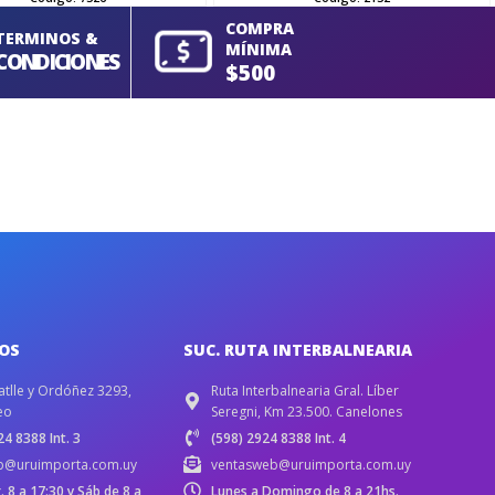
COMPRA
TERMINOS &
MÍNIMA
CONDICIONES
$500
IOS
SUC. RUTA INTERBALNEARIA
atlle y Ordóñez 3293,
Ruta Interbalnearia Gral. Líber
eo
Seregni, Km 23.500. Canelones
4 8388 Int. 3
(598) 2924 8388 Int. 4
b@uruimporta.com.uy
ventasweb@uruimporta.com.uy
r. 8 a 17:30 y Sáb de 8 a
Lunes a Domingo de 8 a 21hs.