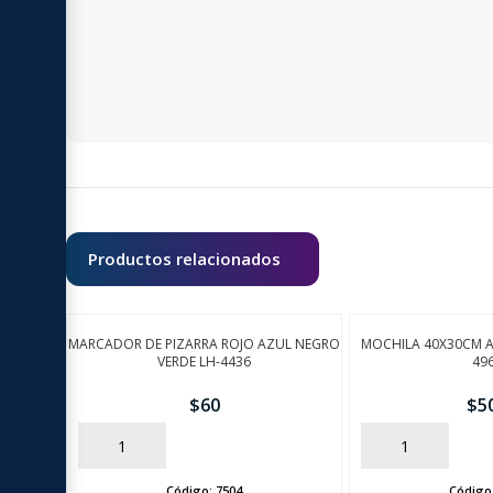
Productos relacionados
MARCADOR DE PIZARRA ROJO AZUL NEGRO
MOCHILA 40X30CM 
VERDE LH-4436
49
$
60
$
5
AÑADIR
AÑADIR
Código:
7504
Código