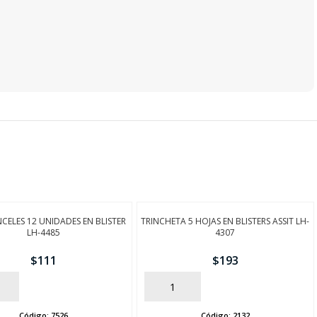
NCELES 12 UNIDADES EN BLISTER
TRINCHETA 5 HOJAS EN BLISTERS ASSIT LH-
LH-4485
4307
$
111
$
193
AÑADIR
Código:
7526
Código:
2132