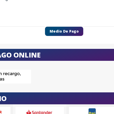
Medio De Pago
AGO ONLINE
IO