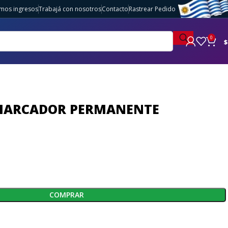
imos ingresos
Trabajá con nosotros
Contacto
Rastrear Pedido
0
$
 MARCADOR PERMANENTE
COMPRAR