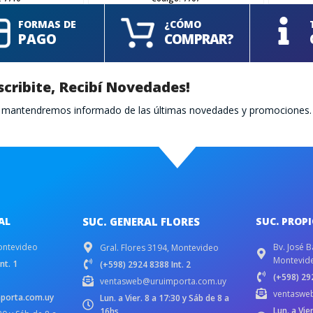
FORMAS DE
¿CÓMO
PAGO
COMPRAR?
scribite, Recibí Novedades!
te mantendremos informado de las últimas novedades y promociones.
AL
SUC. GENERAL FLORES
SUC. PROP
ontevideo
Bv. José B
Gral. Flores 3194, Montevideo
Montevid
nt. 1
(+598) 2924 8388 Int. 2
(+598) 292
ventasweb@uruimporta.com.uy
ventaswe
porta.com.uy
Lun. a Vier. 8 a 17:30 y Sáb de 8 a
Lun. a Vie
16hs.