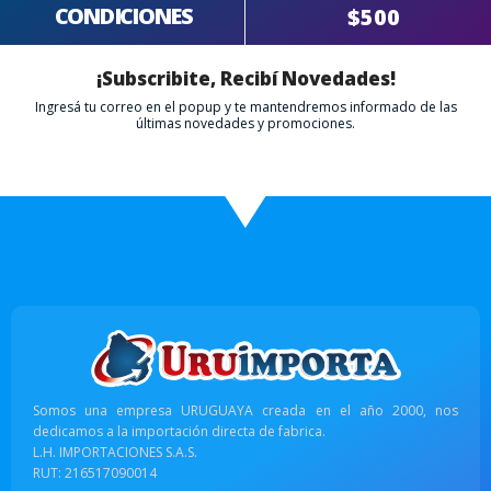
CONDICIONES
$500
¡Subscribite, Recibí Novedades!
Ingresá tu correo en el popup y te mantendremos informado de las
últimas novedades y promociones.
Somos una empresa URUGUAYA creada en el año 2000, nos
dedicamos a la importación directa de fabrica.
L.H. IMPORTACIONES S.A.S.
RUT: 216517090014