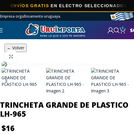
ENVÍOS GRATIS
EN ELECTRO SELECCIONADOS!
Empresa orgullosamente uruguaya.
0
$
← Volver
Click to enlarge
TRINCHETA GRANDE DE PLASTICO
LH-965
$
16