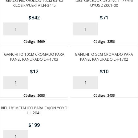
BRAZO HIDRAULICO 16CM 65-80
DESTORCEDOR DE ZINC 1″ 77MM
KILOS P/PUERTA LH-3445
UYUS DZ001-00
$
842
$
71
AÑADIR
AÑADIR
Código:
5609
Código:
3256
GANCHITO 10CM CROMADO PARA
GANCHITO 5CM CROMADO PARA
PANEL RANURADO LH-1703
PANEL RANURADO LH-1702
$
12
$
10
AÑADIR
AÑADIR
Código:
2083
Código:
3433
RIEL 18″ METALICO PARA CAJON YOYO
LH-2041
$
199
AÑADIR