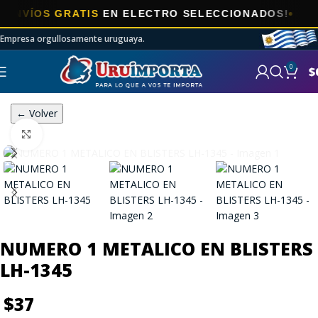
VÍOS GRATIS
EN ELECTRO SELECCIONADOS!
Empresa orgullosamente uruguaya.
0
$
← Volver
Click to enlarge
NUMERO 1 METALICO EN BLISTERS
LH-1345
$
37