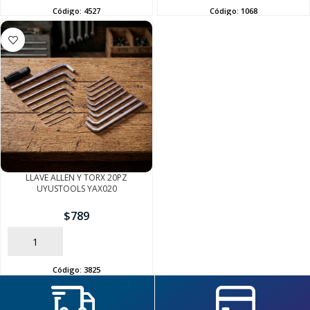
Código:
4527
Código:
1068
SEGUÍ COMPRANDO
FINALIZÁ TU COMPRA
LLAVE ALLEN Y TORX 20PZ
UYUSTOOLS YAX020
$
789
AÑADIR
Código:
3825