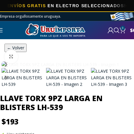
NVÍOS GRATIS
EN ELECTRO SELECCIONADOS!
Empresa orgullosamente uruguaya.
0
$
← Volver
Click to enlarge
LLAVE TORX 9PZ LARGA EN
BLISTERS LH-539
$
193