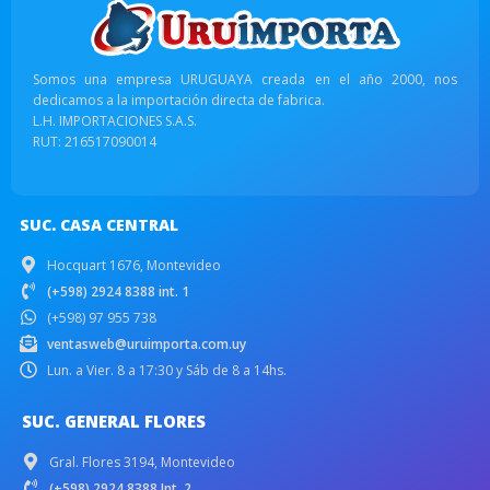
Somos una empresa URUGUAYA creada en el año 2000, nos
dedicamos a la importación directa de fabrica.
L.H. IMPORTACIONES S.A.S.
RUT: 216517090014
SUC. CASA CENTRAL
Hocquart 1676, Montevideo
(+598) 2924 8388 int. 1
(+598) 97 955 738
ventasweb@uruimporta.com.uy
Lun. a Vier. 8 a 17:30 y Sáb de 8 a 14hs.
SUC. GENERAL FLORES
Gral. Flores 3194, Montevideo
(+598) 2924 8388 Int. 2