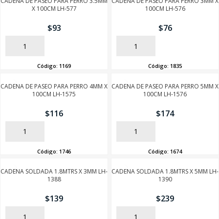
CADENA DE PASEO PARA PERRO 3.5MM
CADENA DE PASEO PARA PERRO 3MM X
X 100CM LH-577
100CM LH-576
$
93
$
76
AÑADIR
AÑADIR
Código:
1169
Código:
1835
CADENA DE PASEO PARA PERRO 4MM X
CADENA DE PASEO PARA PERRO 5MM X
100CM LH-1575
100CM LH-1576
$
116
$
174
AÑADIR
AÑADIR
Código:
1746
Código:
1674
CADENA SOLDADA 1.8MTRS X 3MM LH-
CADENA SOLDADA 1.8MTRS X 5MM LH-
1388
1390
$
139
$
239
AÑADIR
AÑADIR