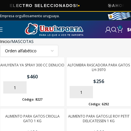
🎯
CTRO SELECCIONADOS!
AHORA
ENVÍOS 
Empresa orgullosamente uruguaya.
0
$
Inicio
MASCOTAS
AHUYENTA YA SPRAY 300 CC DENUCIO
ALFOMBRA RASCADORA PARA GATOS
LH-3970
$
460
$
256
AÑADIR
AÑADIR
Código:
8227
Código:
6292
ALIMENTO PARA GATOS CRIOLLA
ALIMENTO PARA GATOS LE ROY PETIT
GATO 1 KG
DELICATESSEN 1 KG