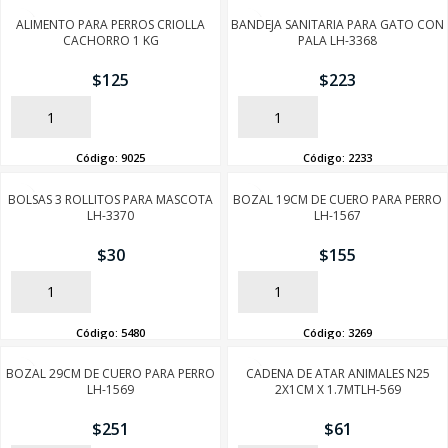
ALIMENTO PARA PERROS CRIOLLA
BANDEJA SANITARIA PARA GATO CON
CACHORRO 1 KG
PALA LH-3368
$
125
$
223
AÑADIR
AÑADIR
Código:
9025
Código:
2233
BOLSAS 3 ROLLITOS PARA MASCOTA
BOZAL 19CM DE CUERO PARA PERRO
LH-3370
LH-1567
$
30
$
155
AÑADIR
AÑADIR
Código:
5480
Código:
3269
BOZAL 29CM DE CUERO PARA PERRO
CADENA DE ATAR ANIMALES N25
LH-1569
2X1CM X 1.7MTLH-569
$
251
$
61