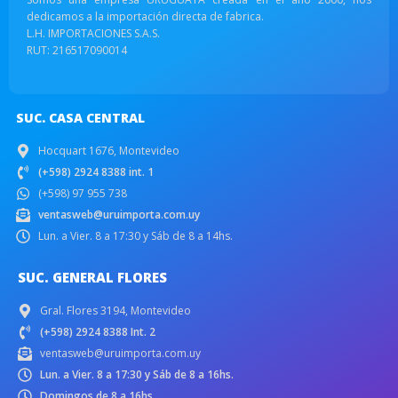
dedicamos a la importación directa de fabrica.
L.H. IMPORTACIONES S.A.S.
RUT: 216517090014
SUC. CASA CENTRAL
Hocquart 1676, Montevideo
(+598) 2924 8388 int. 1
(+598) 97 955 738
ventasweb@uruimporta.com.uy
Lun. a Vier. 8 a 17:30 y Sáb de 8 a 14hs.
SUC. GENERAL FLORES
Gral. Flores 3194, Montevideo
(+598) 2924 8388 Int. 2
ventasweb@uruimporta.com.uy
Lun. a Vier. 8 a 17:30 y Sáb de 8 a 16hs.
Domingos de 8 a 16hs.