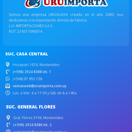
Somos una empresa URUGUAYA creada en el año 2000, nos
dedicamos a la importación directa de fabrica.
L.H. IMPORTACIONES S.A.S.
RUT: 216517090014
SUC. CASA CENTRAL
Hocquart 1676, Montevideo
(+598) 2924 8388 int. 1
(+598) 97 955 738
ventasweb@uruimporta.com.uy
Lun. a Vier. 8 a 17:30 y Sáb de 8 a 14hs.
SUC. GENERAL FLORES
Gral. Flores 3194, Montevideo
(+598) 2924 8388 Int. 2
ventasweb@uruimporta.com.uy