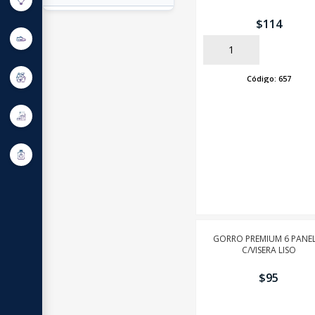
$
114
AÑADIR
Código:
657
GORRO PREMIUM 6 PANEL
C/VISERA LISO
$
95
AÑADIR