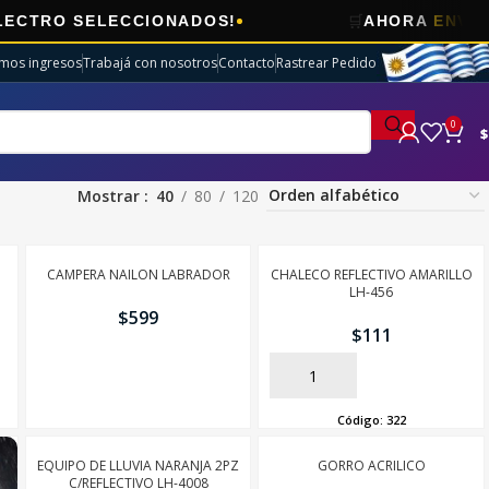
🛒
O SELECCIONADOS!
AHORA
ENVÍOS GRA
imos ingresos
Trabajá con nosotros
Contacto
Rastrear Pedido
0
$
Mostrar
40
80
120
CAMPERA NAILON LABRADOR
CHALECO REFLECTIVO AMARILLO
LH-456
$
599
$
111
AÑADIR
AÑADIR
Código:
322
EQUIPO DE LLUVIA NARANJA 2PZ
GORRO ACRILICO
C/REFLECTIVO LH-4008