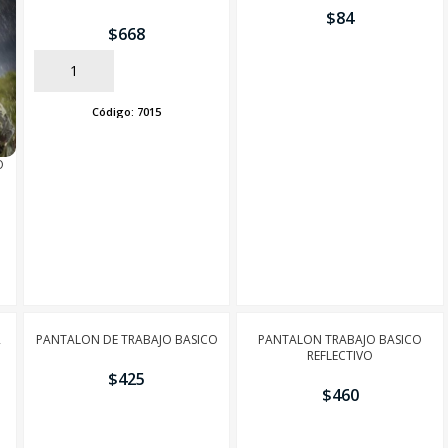
$
84
$
668
AÑADIR
AÑADIR
Código:
7015
O
R
PANTALON DE TRABAJO BASICO
PANTALON TRABAJO BASICO
REFLECTIVO
$
425
$
460
AÑADIR
AÑADIR