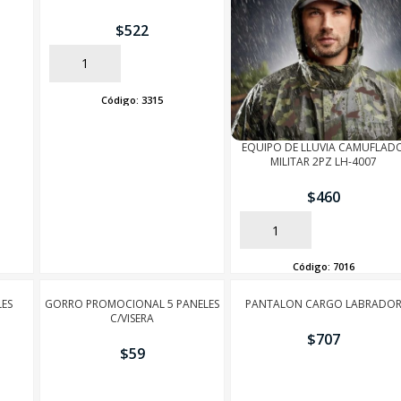
$
522
AÑADIR
Código:
3315
EQUIPO DE LLUVIA CAMUFLAD
MILITAR 2PZ LH-4007
$
460
AÑADIR
Código:
7016
ES
GORRO PROMOCIONAL 5 PANELES
PANTALON CARGO LABRADO
C/VISERA
$
707
$
59
AÑADIR
AÑADIR
SEGUÍ COMPRANDO