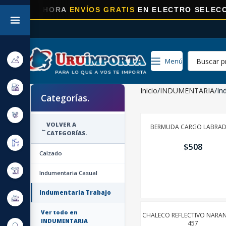
⚡
AHORA
ENVÍOS GRATIS
EN ELECTRO SELECCIONAD
Menú
Inicio
INDUMENTARIA
In
Categorías.
VOLVER A
BERMUDA CARGO LABRA
←
CATEGORÍAS.
$
508
Calzado
AÑADIR
Indumentaria Casual
Indumentaria Trabajo
Ver todo en
CHALECO REFLECTIVO NARAN
INDUMENTARIA
457