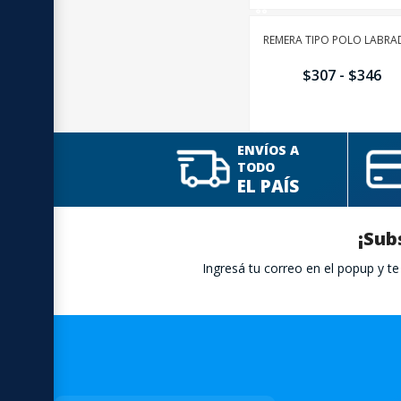
REMERA TIPO POLO LABR
$
307
-
$
346
AÑADIR
ENVÍOS A
TODO
EL PAÍS
¡Sub
Ingresá tu correo en el popup y 