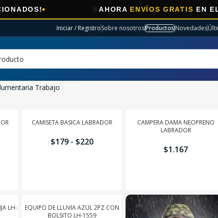
🎯
OS!
AHORA
ENVÍOS GRATIS
EN ELECTR
Iniciar / Registro
Sobre nosotros
Productos
Novedades
Últ
dumentaria Trabajo
DOR
CAMISETA BASICA LABRADOR
CAMPERA DAMA NEOPRENO
LABRADOR
$
179
-
$
220
$
1.167
AÑADIR
AÑADIR
JA LH-
EQUIPO DE LLUVIA AZUL 2PZ CON
BOLSITO LH-1559