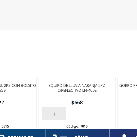
UL 2PZ CON BOLSITO
EQUIPO DE LLUVIA NARANJA 2PZ
GORRO PRE
559
C/REFLECTIVO LH-4008
22
$
668
AÑADIR
AÑADIR
:
3315
Código:
7015