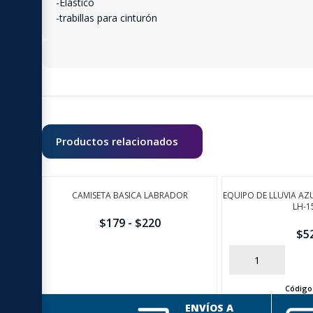
-Elástico
-trabillas para cinturón
Productos relacionados
CAMISETA BASICA LABRADOR
EQUIPO DE LLUVIA AZ
LH-1
$
179
-
$
220
$
5
AÑADIR
AÑADIR
Código
ENVÍOS A