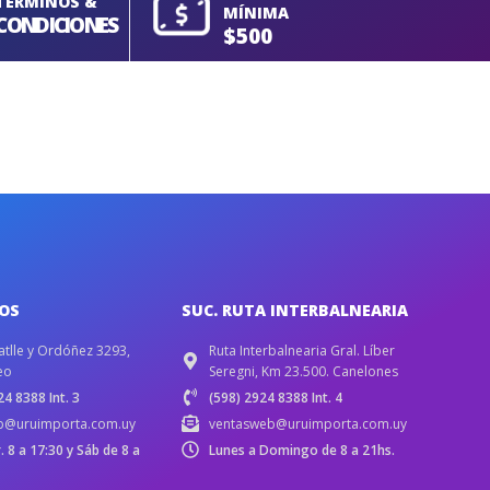
TERMINOS &
MÍNIMA
CONDICIONES
$500
IOS
SUC. RUTA INTERBALNEARIA
atlle y Ordóñez 3293,
Ruta Interbalnearia Gral. Líber
eo
Seregni, Km 23.500. Canelones
4 8388 Int. 3
(598) 2924 8388 Int. 4
b@uruimporta.com.uy
ventasweb@uruimporta.com.uy
r. 8 a 17:30 y Sáb de 8 a
Lunes a Domingo de 8 a 21hs.