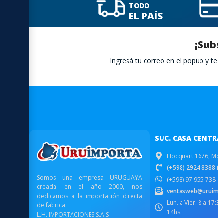
TODO
EL PAÍS
¡Sub
Ingresá tu correo en el popup y 
SUC. CASA CENTR
Hocquart 1676, M
(+598) 2924 8388 i
Somos una empresa URUGUAYA
(+598) 97 955 738
creada en el año 2000, nos
ventasweb@uruim
dedicamos a la importación directa
Lun. a Vier. 8 a 17
de fabrica.
14hs.
L.H. IMPORTACIONES S.A.S.