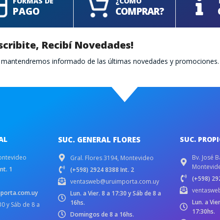
FORMAS DE
¿CÓMO
PAGO
COMPRAR?
scribite, Recibí Novedades!
te mantendremos informado de las últimas novedades y promociones.
AL
SUC. GENERAL FLORES
SUC. PROP
ontevideo
Bv. José B
Gral. Flores 3194, Montevideo
Montevid
nt. 1
(+598) 2924 8388 Int. 2
(+598) 292
ventasweb@uruimporta.com.uy
ventaswe
porta.com.uy
Lun. a Vier. 8 a 17:30 y Sáb de 8 a
Lun. a Vie
16hs.
:30 y Sáb de 8 a
17:30hs.
Domingos de 8 a 16hs.