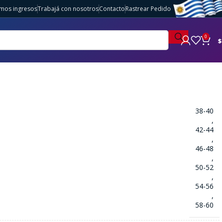
imos ingresos
Trabajá con nosotros
Contacto
Rastrear Pedido
0
$
38-40
,
42-44
,
46-48
,
50-52
,
54-56
,
58-60