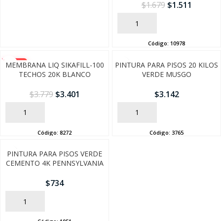
$
1.679
$
1.511
SEGUÍ COMPRANDO
AÑADIR
FINALIZÁ TU COMPRA
Código:
10978
-10%
MEMBRANA LIQ SIKAFILL-100
PINTURA PARA PISOS 20 KILOS
TECHOS 20K BLANCO
VERDE MUSGO
$
3.779
$
3.401
$
3.142
AÑADIR
AÑADIR
Código:
8272
Código:
3765
PINTURA PARA PISOS VERDE
CEMENTO 4K PENNSYLVANIA
$
734
AÑADIR