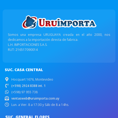
Somos una empresa URUGUAYA creada en el año 2000, nos
dedicamos a la importación directa de fabrica.
L.H. IMPORTACIONES S.A.S.
RUT: 216517090014
SUC. CASA CENTRAL
Hocquart 1676, Montevideo
(+598) 2924 8388 int. 1
(+598) 97 955 738
ventasweb@uruimporta.com.uy
Lun. a Vier. 8 a 17:30 y Sáb de 8 a 14hs.
SUC. GENERAL FLORES