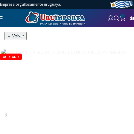
Empresa orgullosamente uruguaya.
0
$
← Volver
AGOTADO