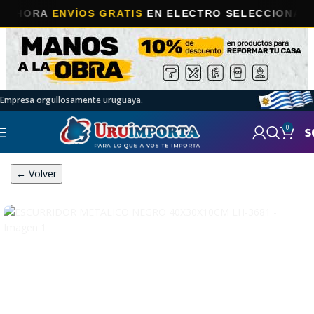
ORA
ENVÍOS GRATIS
EN ELECTRO SELECCIONADOS!
Empresa orgullosamente uruguaya.
0
$
← Volver