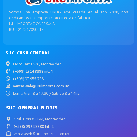
Somos una empresa URUGUAYA creada en el año 2000, nos
dedicamos a la importación directa de fabrica.
L.H. IMPORTACIONES S.A.S.
RUT: 216517090014
SUC. CASA CENTRAL
Hocquart 1676, Montevideo
(+598) 2924 8388 int. 1
(+598) 97 955 738
ventasweb@uruimporta.com.uy
Lun. a Vier. 8 a 17:30 y Sáb de 8 a 14hs.
SUC. GENERAL FLORES
Gral. Flores 3194, Montevideo
(+598) 2924 8388 Int. 2
ventasweb@uruimporta.com.uy