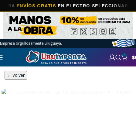
A
ENVÍOS GRATIS
EN ELECTRO SELECCIONADOS!
Empresa orgullosamente uruguaya.
0
$
← Volver