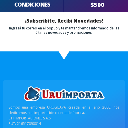
CONDICIONES
$500
¡Subscribite, Recibí Novedades!
Ingresá tu correo en el popup y te mantendremos informado de las
últimas novedades y promociones.
Somos una empresa URUGUAYA creada en el año 2000, nos
dedicamos a la importación directa de fabrica.
L.H. IMPORTACIONES S.A.S.
RUT: 216517090014