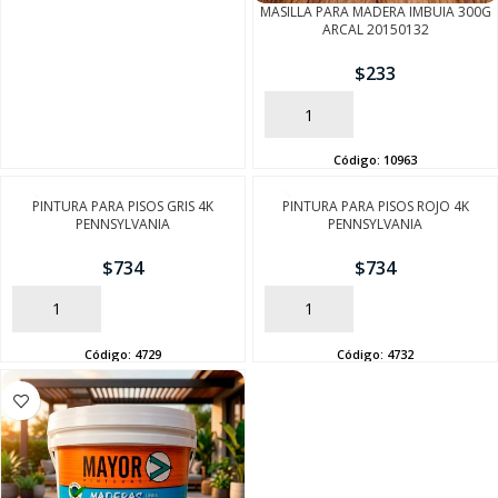
MASILLA PARA MADERA IMBUIA 300G
ARCAL 20150132
$
233
AÑADIR
Código:
10963
SEGUÍ COMPRANDO
PINTURA PARA PISOS GRIS 4K
PINTURA PARA PISOS ROJO 4K
FINALIZÁ TU COMPRA
PENNSYLVANIA
PENNSYLVANIA
$
734
$
734
AÑADIR
AÑADIR
Código:
4729
Código:
4732