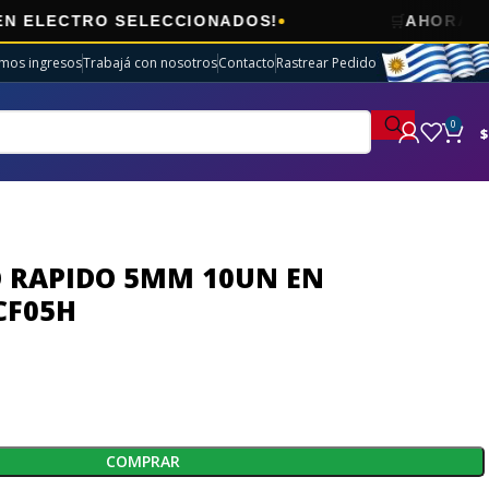
🛒
 SELECCIONADOS!
AHORA
ENVÍOS GRA
imos ingresos
Trabajá con nosotros
Contacto
Rastrear Pedido
0
$
 RAPIDO 5MM 10UN EN
CF05H
COMPRAR