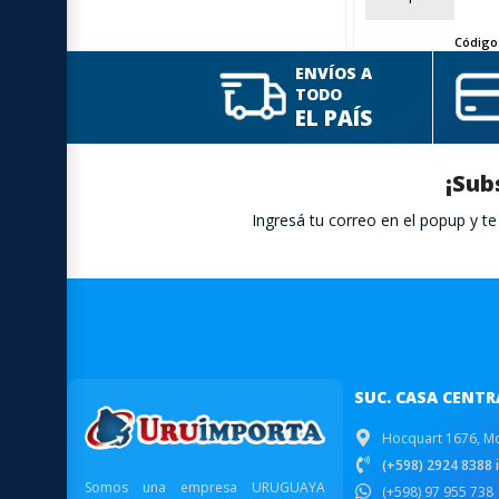
Código
ENVÍOS A
TODO
EL PAÍS
¡Sub
Ingresá tu correo en el popup y 
SUC. CASA CENTR
Hocquart 1676, M
(+598) 2924 8388 i
Somos una empresa URUGUAYA
(+598) 97 955 738