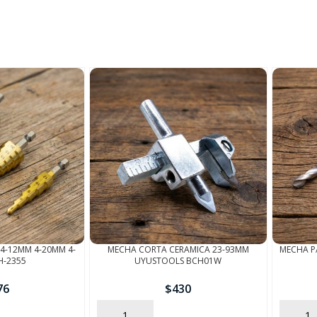
FINALIZÁ TU COMPRA
4-12MM 4-20MM 4-
MECHA CORTA CERAMICA 23-93MM
MECHA P
H-2355
UYUSTOOLS BCH01W
76
$
430
AÑADIR
AÑADIR