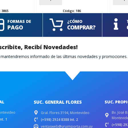
:
3865
Código:
186
FORMAS DE
¿CÓMO
PAGO
COMPRAR?
scribite, Recibí Novedades!
te mantendremos informado de las últimas novedades y promociones.
AL
SUC. GENERAL FLORES
SUC. PROP
ontevideo
Bv. José B
Gral. Flores 3194, Montevideo
Montevid
nt. 1
(+598) 2924 8388 Int. 2
(+598) 292
ventasweb@uruimporta.com.uy