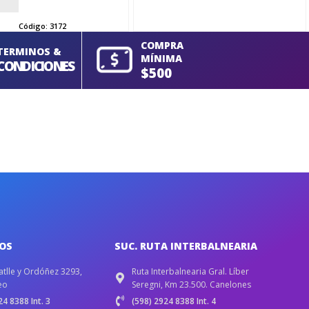
Código:
3172
COMPRA
TERMINOS &
MÍNIMA
CONDICIONES
$500
IOS
SUC. RUTA INTERBALNEARIA
atlle y Ordóñez 3293,
Ruta Interbalnearia Gral. Líber
eo
Seregni, Km 23.500. Canelones
4 8388 Int. 3
(598) 2924 8388 Int. 4