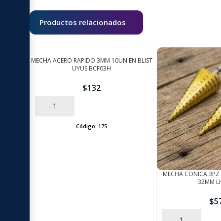
Productos relacionados
MECHA ACERO RAPIDO 3MM 10UN EN BLIST
UYUS BCF03H
$
132
AÑADIR
Código:
175
MECHA CONICA 3PZ 
32MM L
$
5
AÑADIR