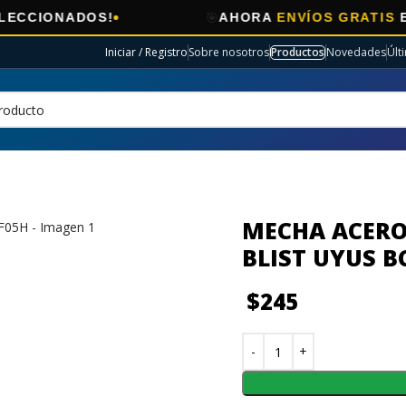
🎯
OS!
AHORA
ENVÍOS GRATIS
EN ELECTRO
Iniciar / Registro
Sobre nosotros
Productos
Novedades
Últ
MECHA ACERO
BLIST UYUS B
$
245