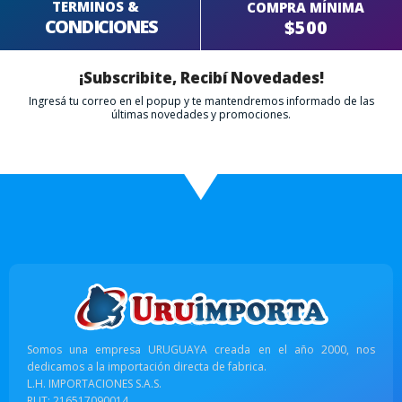
TERMINOS &
COMPRA MÍNIMA
CONDICIONES
$500
¡Subscribite, Recibí Novedades!
Ingresá tu correo en el popup y te mantendremos informado de las
últimas novedades y promociones.
Somos una empresa URUGUAYA creada en el año 2000, nos
dedicamos a la importación directa de fabrica.
L.H. IMPORTACIONES S.A.S.
RUT: 216517090014