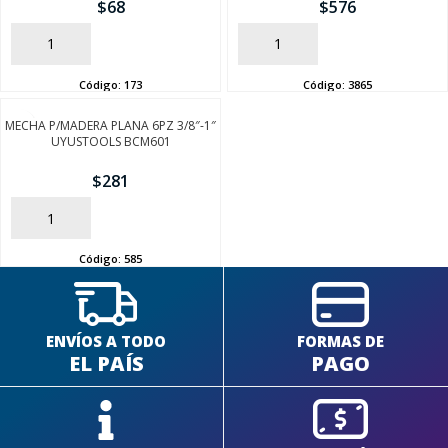
$
68
$
576
AÑADIR
AÑADIR
Código:
173
Código:
3865
MECHA P/MADERA PLANA 6PZ 3/8″-1″
SEGUÍ COMPRANDO
UYUSTOOLS BCM601
FINALIZÁ TU COMPRA
$
281
AÑADIR
Código:
585
ENVÍOS A TODO
FORMAS DE
EL PAÍS
PAGO