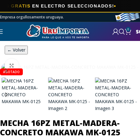
🎯
GRATIS
EN ELECTRO SELECCIONADOS!
Empresa orgullosamente uruguaya.
0
$
← Volver
Click to enlarge
AGOTADO
MECHA 16PZ METAL-MADERA-
CONCRETO MAKAWA MK-0125