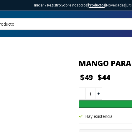
Iniciar / Registro
Sobre nosotros
Productos
Novedades
Últ
MANGO PARA 
$
49
$
44
Hay existencia