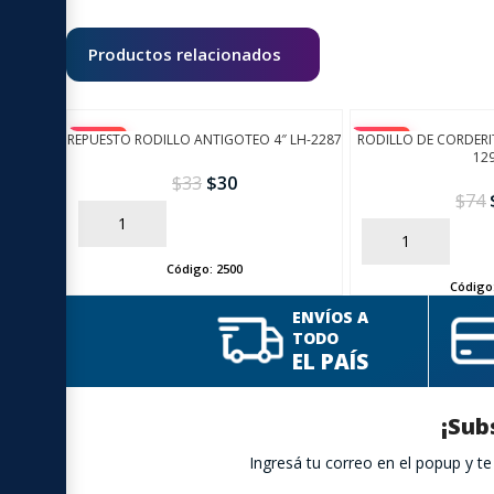
Productos relacionados
REPUESTO RODILLO ANTIGOTEO 4″ LH-2287
-10%
RODILLO DE CORDERIT
-10%
12
$
33
$
30
$
74
AÑADIR
AÑADIR
Código:
2500
Código
ENVÍOS A
TODO
EL PAÍS
¡Sub
Ingresá tu correo en el popup y 