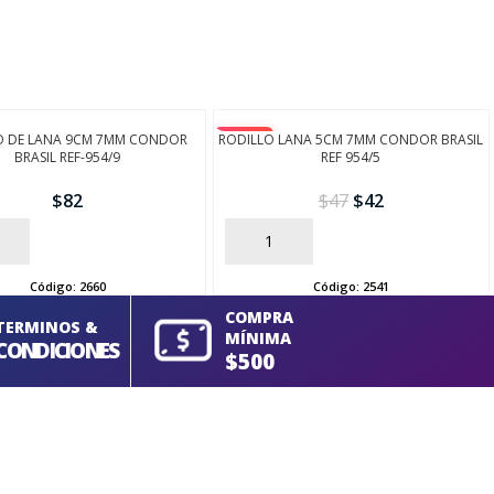
O DE LANA 9CM 7MM CONDOR
RODILLO LANA 5CM 7MM CONDOR BRASIL
-10%
BRASIL REF-954/9
REF 954/5
$
82
$
47
$
42
AÑADIR
Código:
2660
Código:
2541
COMPRA
TERMINOS &
MÍNIMA
CONDICIONES
$500