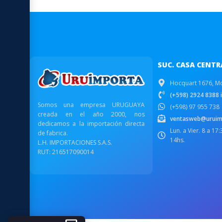
SUC. CASA CENTR
Hocquart 1676, M
(+598) 2924 8388 i
Somos una empresa URUGUAYA
(+598) 97 955 738
creada en el año 2000, nos
ventasweb@uruim
dedicamos a la importación directa
Lun. a Vier. 8 a 17
de fabrica.
14hs.
L.H. IMPORTACIONES S.A.S.
RUT: 216517090014