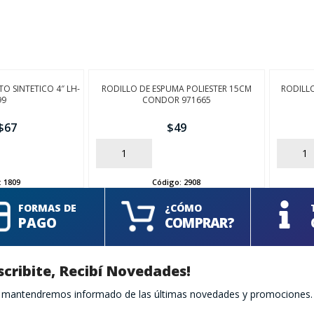
O SINTETICO 4″ LH-
RODILLO DE ESPUMA POLIESTER 15CM
RODILL
99
CONDOR 971665
$
67
$
49
AÑADIR
AÑADIR
:
1809
Código:
2908
FORMAS DE
¿CÓMO
PAGO
COMPRAR?
scribite, Recibí Novedades!
te mantendremos informado de las últimas novedades y promociones.