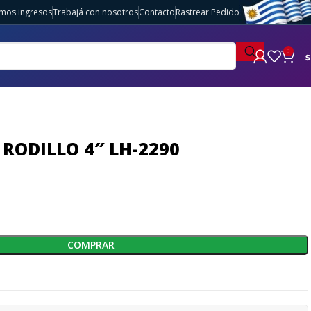
imos ingresos
Trabajá con nosotros
Contacto
Rastrear Pedido
0
$
RODILLO 4″ LH-2290
COMPRAR