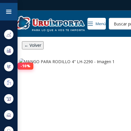
Menú
← Volver
-10%