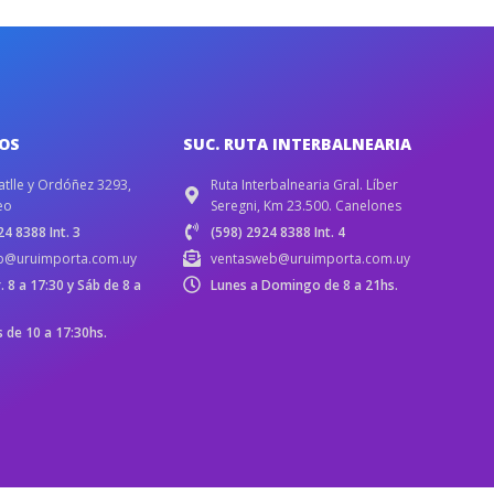
IOS
SUC. RUTA INTERBALNEARIA
atlle y Ordóñez 3293,
Ruta Interbalnearia Gral. Líber
eo
Seregni, Km 23.500. Canelones
4 8388 Int. 3
(598) 2924 8388 Int. 4
b@uruimporta.com.uy
ventasweb@uruimporta.com.uy
r. 8 a 17:30 y Sáb de 8 a
Lunes a Domingo de 8 a 21hs.
de 10 a 17:30hs.