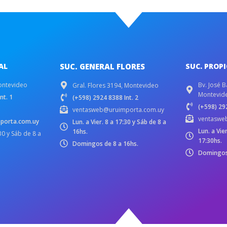
AL
SUC. GENERAL FLORES
SUC. PROP
ontevideo
Bv. José B
Gral. Flores 3194, Montevideo
Montevid
nt. 1
(+598) 2924 8388 Int. 2
(+598) 292
ventasweb@uruimporta.com.uy
ventaswe
porta.com.uy
Lun. a Vier. 8 a 17:30 y Sáb de 8 a
Lun. a Vie
16hs.
:30 y Sáb de 8 a
17:30hs.
Domingos de 8 a 16hs.
Domingos 