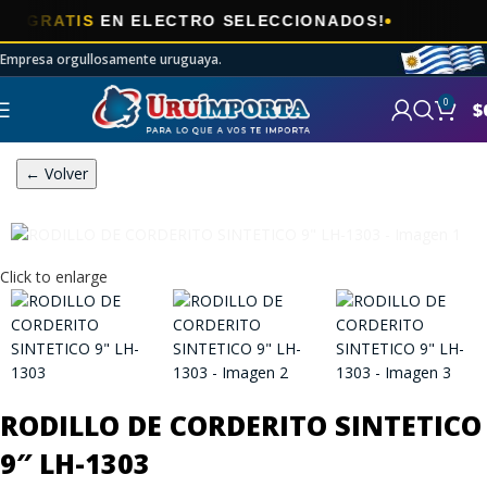
🎯
ATIS
EN ELECTRO SELECCIONADOS!
A
Empresa orgullosamente uruguaya.
0
$
← Volver
Click to enlarge
RODILLO DE CORDERITO SINTETICO
9″ LH-1303