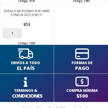
Código:
2147
Código:
1282
RODILLO MICROFIBRA 9CM 18MM
CONDOR 2012-9 90111
$
53
AÑADIR
Código:
1359
ENVÍOS A TODO
FORMAS DE
EL PAÍS
PAGO
TERMINOS &
COMPRA MÍNIMA
CONDICIONES
$500