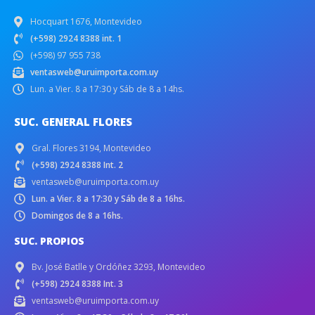
Hocquart 1676, Montevideo
(+598) 2924 8388 int. 1
(+598) 97 955 738
ventasweb@uruimporta.com.uy
Lun. a Vier. 8 a 17:30 y Sáb de 8 a 14hs.
SUC. GENERAL FLORES
Gral. Flores 3194, Montevideo
(+598) 2924 8388 Int. 2
ventasweb@uruimporta.com.uy
Lun. a Vier. 8 a 17:30 y Sáb de 8 a 16hs.
Domingos de 8 a 16hs.
SUC. PROPIOS
Bv. José Batlle y Ordóñez 3293, Montevideo
(+598) 2924 8388 Int. 3
ventasweb@uruimporta.com.uy