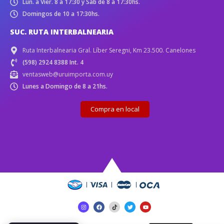
Lun. a Vier. 8 a 17:30 y Sáb de 8 a 17:30hs.
Domingos de 10 a 17:30hs.
SUC. RUTA INTERBALNEARIA
Ruta Interbalnearia Gral. Líber Seregni, Km 23.500. Canelones
(598) 2924 8388 Int. 4
ventasweb@uruimporta.com.uy
Lunes a Domingo de 8 a 21hs.
Compra en local