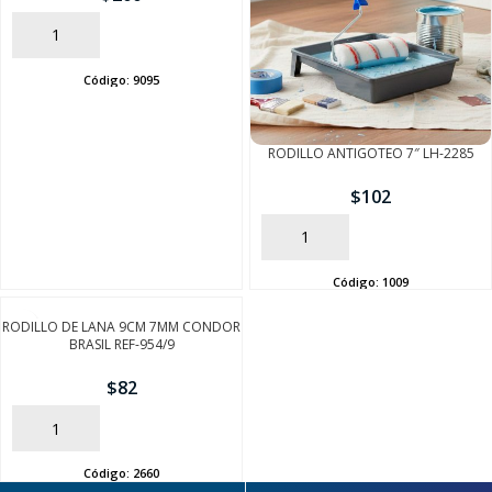
SEGUÍ COMPRANDO
AÑADIR
FINALIZÁ TU COMPRA
Código:
9095
RODILLO ANTIGOTEO 7″ LH-2285
$
102
AÑADIR
Código:
1009
RODILLO DE LANA 9CM 7MM CONDOR
BRASIL REF-954/9
$
82
AÑADIR
Código:
2660