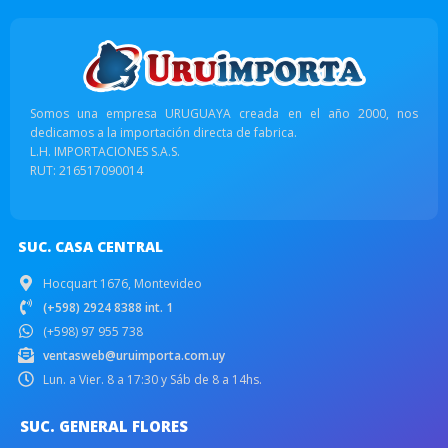
Somos una empresa URUGUAYA creada en el año 2000, nos
dedicamos a la importación directa de fabrica.
L.H. IMPORTACIONES S.A.S.
RUT: 216517090014
SUC. CASA CENTRAL
Hocquart 1676, Montevideo
(+598) 2924 8388 int. 1
(+598) 97 955 738
ventasweb@uruimporta.com.uy
Lun. a Vier. 8 a 17:30 y Sáb de 8 a 14hs.
SUC. GENERAL FLORES