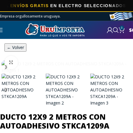
ENVÍOS GRATIS
EN ELECTRO SELECCIONADOS!
Empresa orgullosamente uruguaya.
0
$
← Volver
Click to enlarge
DUCTO 12X9 2 METROS CON
AUTOADHESIVO STKCA1209A