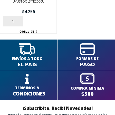
UYUSTOOLS TR2000U
$
4.256
SEGUÍ COMPRANDO
AÑADIR
FINALIZÁ TU COMPRA
Código:
3817
ENVÍOS A TODO
FORMAS DE
EL PAÍS
PAGO
TERMINOS &
COMPRA MÍNIMA
CONDICIONES
$500
¡Subscribite, Recibí Novedades!
Ingresá tu correo en el popup y te mantendremos informado de las