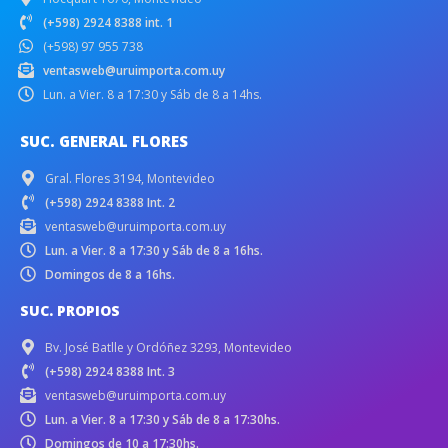
(+598) 2924 8388 int. 1
(+598) 97 955 738
ventasweb@uruimporta.com.uy
Lun. a Vier. 8 a 17:30 y Sáb de 8 a 14hs.
SUC. GENERAL FLORES
Gral. Flores 3194, Montevideo
(+598) 2924 8388 Int. 2
ventasweb@uruimporta.com.uy
Lun. a Vier. 8 a 17:30 y Sáb de 8 a 16hs.
Domingos de 8 a 16hs.
SUC. PROPIOS
Bv. José Batlle y Ordóñez 3293, Montevideo
(+598) 2924 8388 Int. 3
ventasweb@uruimporta.com.uy
Lun. a Vier. 8 a 17:30 y Sáb de 8 a 17:30hs.
Domingos de 10 a 17:30hs.