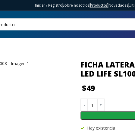
Iniciar / Registro
Sobre nosotros
Productos
Novedades
Últ
FICHA LATERA
LED LIFE SL10
$
49
Hay existencia