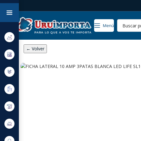
Menú
← Volver