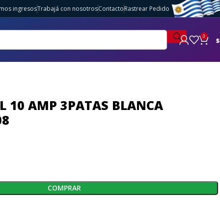
imos ingresos
Trabajá con nosotros
Contacto
Rastrear Pedido
0
$
L 10 AMP 3PATAS BLANCA
08
COMPRAR