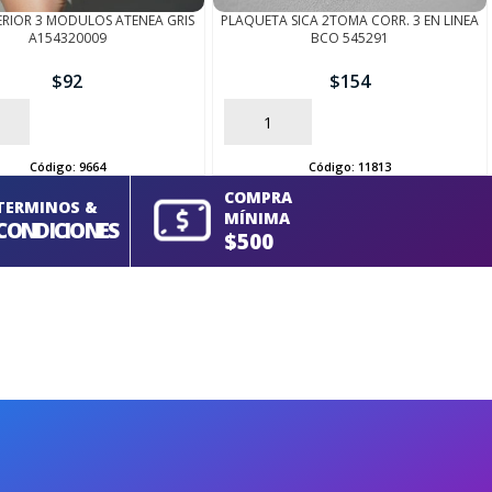
ERIOR 3 MODULOS ATENEA GRIS
PLAQUETA SICA 2TOMA CORR. 3 EN LINEA
A154320009
BCO 545291
$
92
$
154
AÑADIR
Código:
9664
Código:
11813
COMPRA
TERMINOS &
MÍNIMA
CONDICIONES
$500