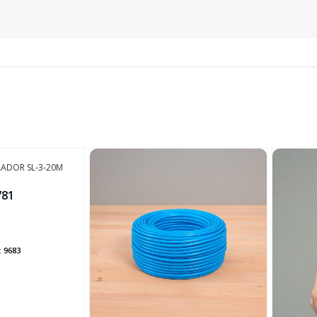
SEGUÍ COMPRANDO
FINALIZÁ TU COMPRA
ADOR SL-3-20M
781
:
9683