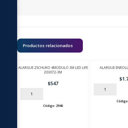
Productos relacionados
ALARGUE 2SCHUKO 4MODULO 3M LED LIFE
ALARGUE ENROLL
203072-3M
$
1.
$
547
AÑADIR
AÑADIR
Código
Código:
2946