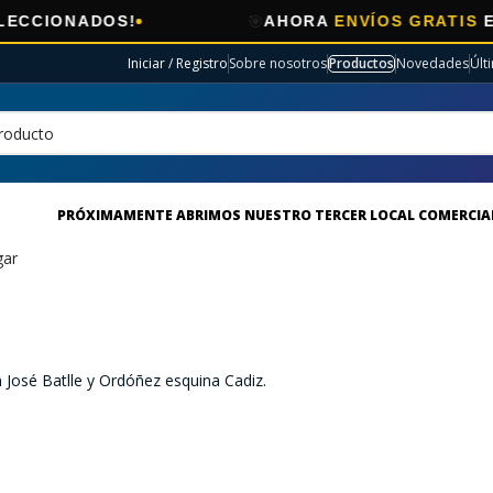
🎯
IONADOS!
AHORA
ENVÍOS GRATIS
EN EL
Iniciar / Registro
Sobre nosotros
Productos
Novedades
Últ
PRÓXIMAMENTE ABRIMOS NUESTRO TERCER LOCAL COMERCIA
gar
 José Batlle y Ordóñez esquina Cadiz.