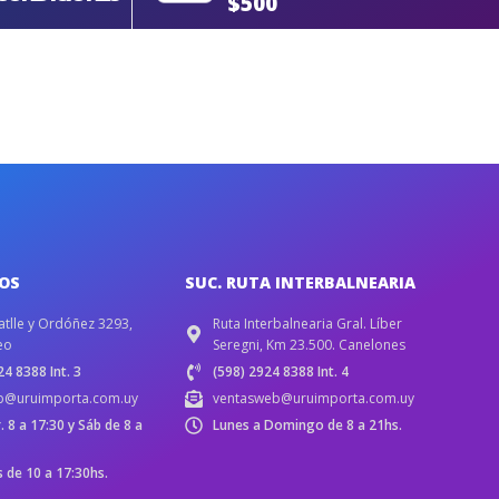
$500
IOS
SUC. RUTA INTERBALNEARIA
atlle y Ordóñez 3293,
Ruta Interbalnearia Gral. Líber
eo
Seregni, Km 23.500. Canelones
4 8388 Int. 3
(598) 2924 8388 Int. 4
b@uruimporta.com.uy
ventasweb@uruimporta.com.uy
r. 8 a 17:30 y Sáb de 8 a
Lunes a Domingo de 8 a 21hs.
de 10 a 17:30hs.