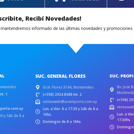
scribite, Recibí Novedades!
te mantendremos informado de las últimas novedades y promociones.
AL
SUC. GENERAL FLORES
SUC. PROP
ontevideo
Bv. José B
Gral. Flores 3194, Montevideo
Montevid
nt. 1
(+598) 2924 8388 Int. 2
(+598) 292
ventasweb@uruimporta.com.uy
ventaswe
porta.com.uy
Lun. a Vier. 8 a 17:30 y Sáb de 8 a
Lun. a Vie
16hs.
:30 y Sáb de 8 a
17:30hs.
Domingos de 8 a 16hs.
Domingos 