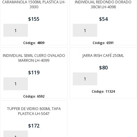
CARAMANOLA 1500ML PLASTICA LH-
INDIVIDUAL REDONDO DORADO
3930
38CM LH-4098
$
155
$
54
AÑADIR
AÑADIR
Código:
4809
Código:
6591
INDIVIDUAL SEMIL CUERO OVALADO
JARRA IRISH CAFÉ 250ML
MARRON LH-4099
$
80
$
119
AÑADIR
AÑADIR
Código:
11324
Código:
6592
TUPPER DE VIDRIO 800ML TAPA
PLASTICA LH-5047
$
172