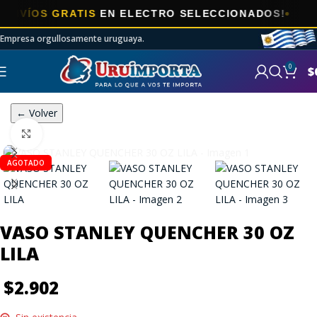
OS GRATIS
EN ELECTRO SELECCIONADOS!
Empresa orgullosamente uruguaya.
0
$
← Volver
Click to enlarge
AGOTADO
VASO STANLEY QUENCHER 30 OZ
LILA
$
2.902