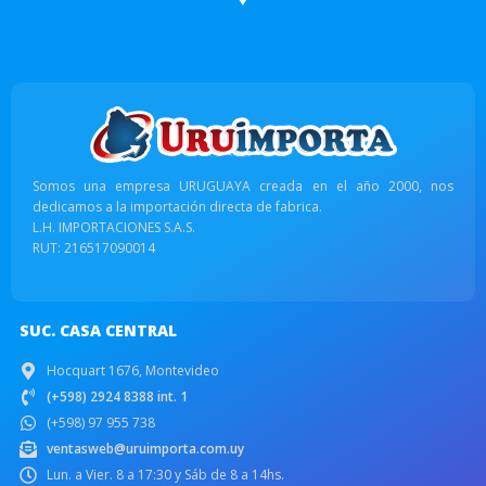
Somos una empresa URUGUAYA creada en el año 2000, nos
dedicamos a la importación directa de fabrica.
L.H. IMPORTACIONES S.A.S.
RUT: 216517090014
SUC. CASA CENTRAL
Hocquart 1676, Montevideo
(+598) 2924 8388 int. 1
(+598) 97 955 738
ventasweb@uruimporta.com.uy
Lun. a Vier. 8 a 17:30 y Sáb de 8 a 14hs.