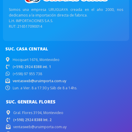
Somos una empresa URUGUAYA creada en el año 2000, nos
dedicamos a la importación directa de fabrica.
L.H. IMPORTACIONES S.A.S.
RUT: 216517090014
SUC. CASA CENTRAL
Hocquart 1676, Montevideo
(+598) 2924 8388 int. 1
(+598) 97 955 738
ventasweb@uruimporta.com.uy
Lun. a Vier. 8 a 17:30 y Sáb de 8 a 14hs.
SUC. GENERAL FLORES
Gral. Flores 3194, Montevideo
(+598) 2924 8388 Int. 2
ventasweb@uruimporta.com.uy