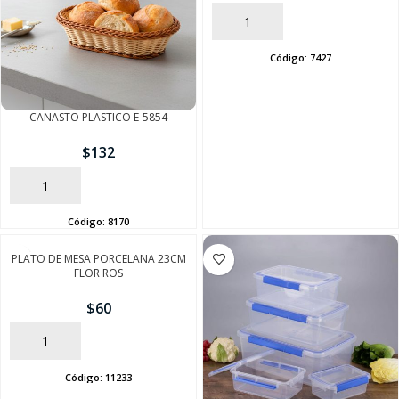
AÑADIR
Código:
7427
CANASTO PLASTICO E-5854
$
132
AÑADIR
Código:
8170
PLATO DE MESA PORCELANA 23CM
FLOR ROS
$
60
AÑADIR
Código:
11233