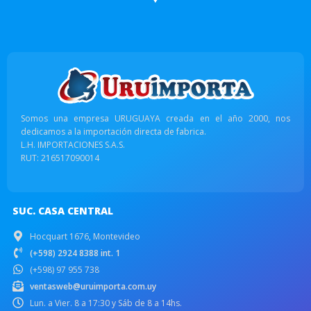
Somos una empresa URUGUAYA creada en el año 2000, nos
dedicamos a la importación directa de fabrica.
L.H. IMPORTACIONES S.A.S.
RUT: 216517090014
SUC. CASA CENTRAL
Hocquart 1676, Montevideo
(+598) 2924 8388 int. 1
(+598) 97 955 738
ventasweb@uruimporta.com.uy
Lun. a Vier. 8 a 17:30 y Sáb de 8 a 14hs.