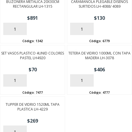
BUZONERA METALICA 20X30CM
CARAMAÑOLA PLEGABLE DISEÑOS
RECTANGULAR LH-1315
SURTIDOS LH-4088/ 4089
$
891
$
130
AÑADIR
AÑADIR
Código:
1342
Código:
6779
SET VASOS PLASTICO 4UNID COLORES
TETERA DE VIDRIO 1000ML CON TAPA
PASTEL LH4920
MADERA LH-3078
$
70
$
406
AÑADIR
AÑADIR
Código:
7477
Código:
4777
TUPPER DE VIDRIO 1520ML TAPA
PLASTICA LH-4229
$
269
AÑADIR