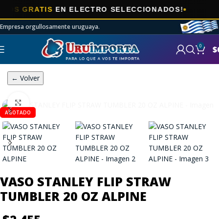
🎯
GRATIS
EN ELECTRO SELECCIONADOS!
Empresa orgullosamente uruguaya.
0
$
← Volver
Click to enlarge
AGOTADO
VASO STANLEY FLIP STRAW
TUMBLER 20 OZ ALPINE