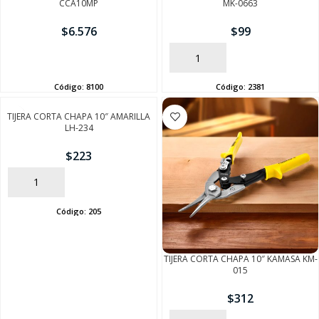
CCA10MP
MK-0663
$
6.576
$
99
AÑADIR
AÑADIR
Código:
8100
Código:
2381
TIJERA CORTA CHAPA 10″ AMARILLA
LH-234
$
223
SEGUÍ COMPRANDO
AÑADIR
FINALIZÁ TU COMPRA
Código:
205
TIJERA CORTA CHAPA 10″ KAMASA KM-
015
$
312