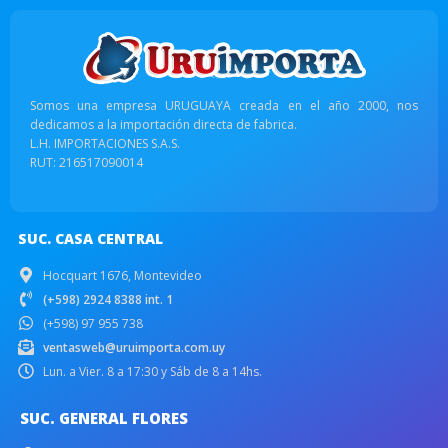
Somos una empresa URUGUAYA creada en el año 2000, nos
dedicamos a la importación directa de fabrica.
L.H. IMPORTACIONES S.A.S.
RUT: 216517090014
SUC. CASA CENTRAL
Hocquart 1676, Montevideo
(+598) 2924 8388 int. 1
(+598) 97 955 738
ventasweb@uruimporta.com.uy
Lun. a Vier. 8 a 17:30 y Sáb de 8 a 14hs.
SUC. GENERAL FLORES