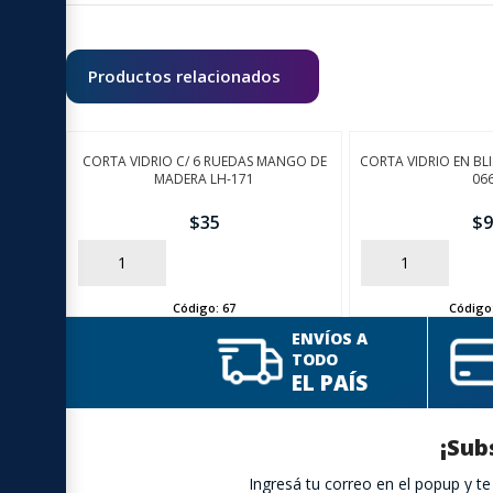
Productos relacionados
CORTA VIDRIO C/ 6 RUEDAS MANGO DE
CORTA VIDRIO EN BL
MADERA LH-171
06
$
35
$
9
AÑADIR
AÑADIR
Código:
67
Código
ENVÍOS A
TODO
EL PAÍS
¡Sub
Ingresá tu correo en el popup y 