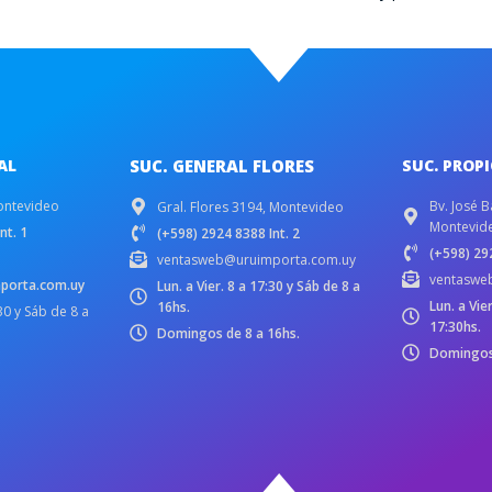
AL
SUC. GENERAL FLORES
SUC. PROP
ontevideo
Bv. José B
Gral. Flores 3194, Montevideo
Montevid
nt. 1
(+598) 2924 8388 Int. 2
(+598) 292
ventasweb@uruimporta.com.uy
ventaswe
porta.com.uy
Lun. a Vier. 8 a 17:30 y Sáb de 8 a
Lun. a Vie
16hs.
:30 y Sáb de 8 a
17:30hs.
Domingos de 8 a 16hs.
Domingos 