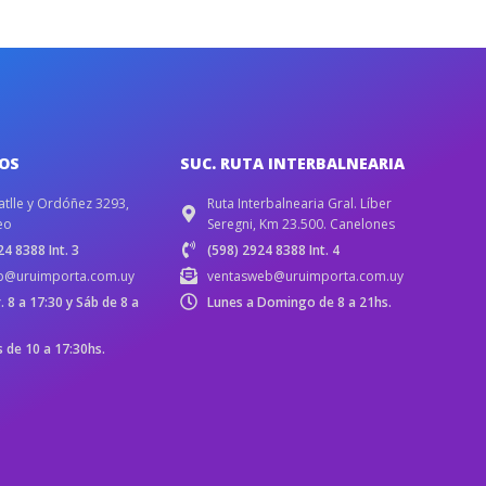
IOS
SUC. RUTA INTERBALNEARIA
atlle y Ordóñez 3293,
Ruta Interbalnearia Gral. Líber
eo
Seregni, Km 23.500. Canelones
4 8388 Int. 3
(598) 2924 8388 Int. 4
b@uruimporta.com.uy
ventasweb@uruimporta.com.uy
r. 8 a 17:30 y Sáb de 8 a
Lunes a Domingo de 8 a 21hs.
de 10 a 17:30hs.