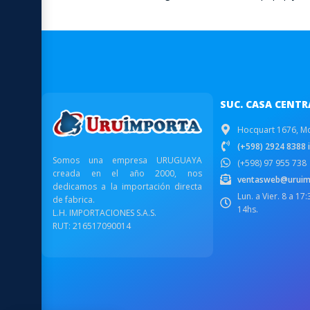
SUC. CASA CENTR
Hocquart 1676, M
(+598) 2924 8388 i
Somos una empresa URUGUAYA
(+598) 97 955 738
creada en el año 2000, nos
ventasweb@uruim
dedicamos a la importación directa
Lun. a Vier. 8 a 17
de fabrica.
14hs.
L.H. IMPORTACIONES S.A.S.
RUT: 216517090014