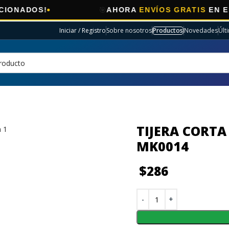
🎯
OS!
AHORA
ENVÍOS GRATIS
EN ELECTRO
Iniciar / Registro
Sobre nosotros
Productos
Novedades
Últ
TIJERA CORT
MK0014
$
286