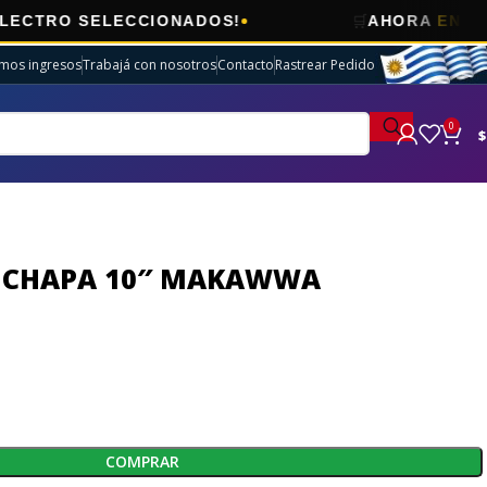
🛒
 SELECCIONADOS!
AHORA
ENVÍOS GRAT
imos ingresos
Trabajá con nosotros
Contacto
Rastrear Pedido
0
$
A CHAPA 10″ MAKAWWA
COMPRAR