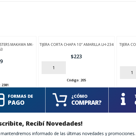
ISTERS MAKAWA MK-
TIJERA CORTA CHAPA 10″ AMARILLA LH-234
TIJERA C
63
$
223
9
AÑADIR
AÑADIR
Código:
205
:
2381
FORMAS DE
¿CÓMO
PAGO
COMPRAR?
scribite, Recibí Novedades!
te mantendremos informado de las últimas novedades y promociones.