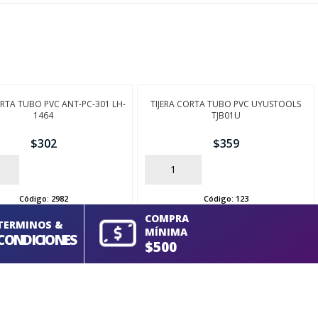
ORTA TUBO PVC ANT-PC-301 LH-
TIJERA CORTA TUBO PVC UYUSTOOLS
1464
TJB01U
$
302
$
359
AÑADIR
Código:
2982
Código:
123
COMPRA
TERMINOS &
MÍNIMA
CONDICIONES
$500