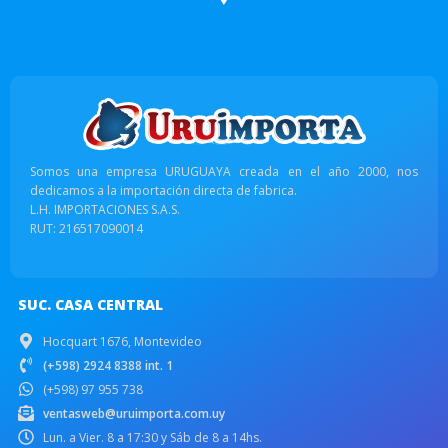
Somos una empresa URUGUAYA creada en el año 2000, nos
dedicamos a la importación directa de fabrica.
L.H. IMPORTACIONES S.A.S.
RUT: 216517090014
SUC. CASA CENTRAL
Hocquart 1676, Montevideo
(+598) 2924 8388 int. 1
(+598) 97 955 738
ventasweb@uruimporta.com.uy
Lun. a Vier. 8 a 17:30 y Sáb de 8 a 14hs.