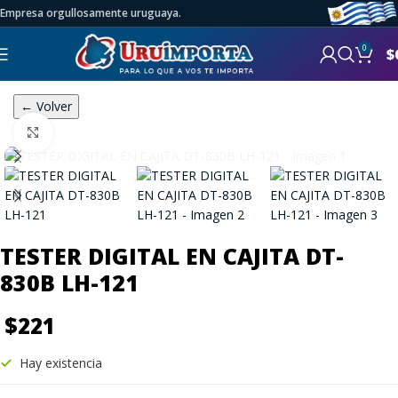
Empresa orgullosamente uruguaya.
0
$
← Volver
Click to enlarge
TESTER DIGITAL EN CAJITA DT-
830B LH-121
$
221
Hay existencia