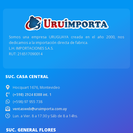
Somos una empresa URUGUAYA creada en el año 2000, nos
dedicamos a la importación directa de fabrica.
L.H. IMPORTACIONES S.A.S.
RUT: 216517090014
SUC. CASA CENTRAL
Hocquart 1676, Montevideo
(+598) 2924 8388 int. 1
(+598) 97 955 738
ventasweb@uruimporta.com.uy
Lun. a Vier. 8 a 17:30 y Sáb de 8 a 14hs.
SUC. GENERAL FLORES