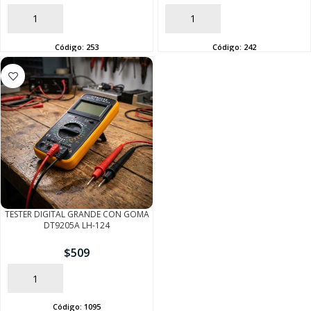
AÑADIR
AÑADIR
Código:
253
Código:
242
SEGUÍ COMPRANDO
FINALIZÁ TU COMPRA
TESTER DIGITAL GRANDE CON GOMA
DT9205A LH-124
$
509
AÑADIR
Código:
1095