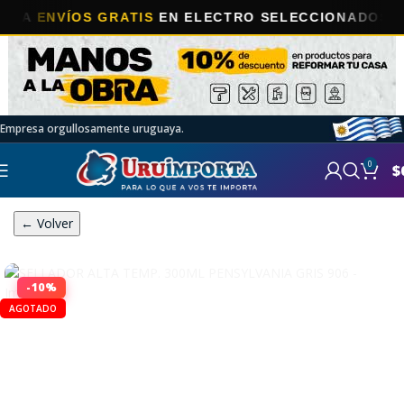
ENVÍOS GRATIS
EN ELECTRO SELECCIONADOS!
Empresa orgullosamente uruguaya.
0
$
← Volver
-10%
AGOTADO