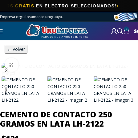

 GRATIS
EN ELECTRO SELECCIONADOS!
Empresa orgullosamente uruguaya.
0
$
← Volver
Click to enlarge
CEMENTO DE CONTACTO 250
GRAMOS EN LATA LH-2122