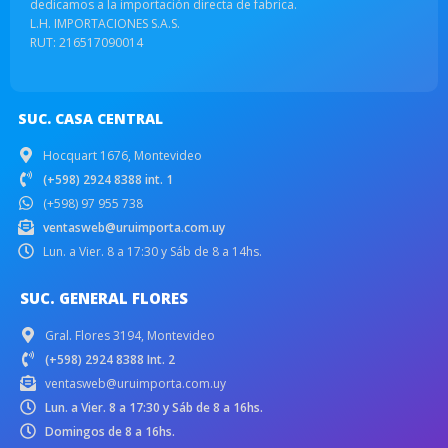
dedicamos a la importación directa de fabrica.
L.H. IMPORTACIONES S.A.S.
RUT: 216517090014
SUC. CASA CENTRAL
Hocquart 1676, Montevideo
(+598) 2924 8388 int. 1
(+598) 97 955 738
ventasweb@uruimporta.com.uy
Lun. a Vier. 8 a 17:30 y Sáb de 8 a 14hs.
SUC. GENERAL FLORES
Gral. Flores 3194, Montevideo
(+598) 2924 8388 Int. 2
ventasweb@uruimporta.com.uy
Lun. a Vier. 8 a 17:30 y Sáb de 8 a 16hs.
Domingos de 8 a 16hs.