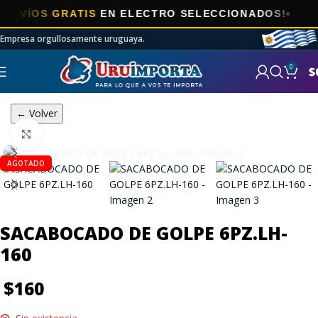
ÍOS GRATIS
EN ELECTRO SELECCIONADOS!
Empresa orgullosamente uruguaya.
0
$
← Volver
Click to enlarge
AGOTADO
SACABOCADO DE GOLPE 6PZ.LH-
160
$
160