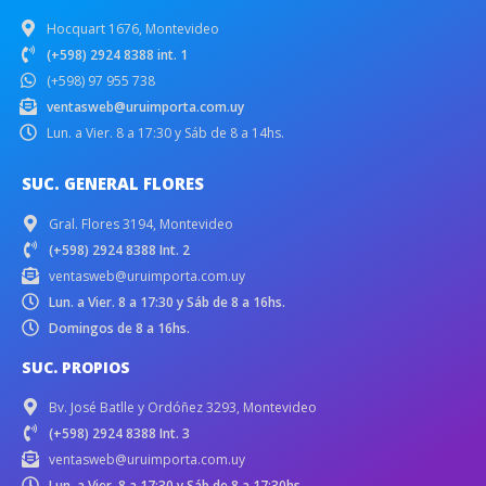
Hocquart 1676, Montevideo
(+598) 2924 8388 int. 1
(+598) 97 955 738
ventasweb@uruimporta.com.uy
Lun. a Vier. 8 a 17:30 y Sáb de 8 a 14hs.
SUC. GENERAL FLORES
Gral. Flores 3194, Montevideo
(+598) 2924 8388 Int. 2
ventasweb@uruimporta.com.uy
Lun. a Vier. 8 a 17:30 y Sáb de 8 a 16hs.
Domingos de 8 a 16hs.
SUC. PROPIOS
Bv. José Batlle y Ordóñez 3293, Montevideo
(+598) 2924 8388 Int. 3
ventasweb@uruimporta.com.uy
Lun. a Vier. 8 a 17:30 y Sáb de 8 a 17:30hs.