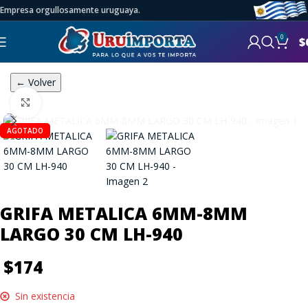
Empresa orgullosamente uruguaya.
0
$
← Volver
Click to enlarge
AGOTADO
GRIFA METALICA 6MM-8MM
LARGO 30 CM LH-940
$
174
Sin existencia