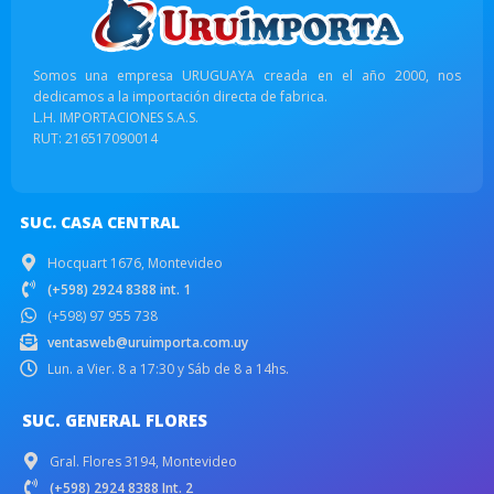
Somos una empresa URUGUAYA creada en el año 2000, nos
dedicamos a la importación directa de fabrica.
L.H. IMPORTACIONES S.A.S.
RUT: 216517090014
SUC. CASA CENTRAL
Hocquart 1676, Montevideo
(+598) 2924 8388 int. 1
(+598) 97 955 738
ventasweb@uruimporta.com.uy
Lun. a Vier. 8 a 17:30 y Sáb de 8 a 14hs.
SUC. GENERAL FLORES
Gral. Flores 3194, Montevideo
(+598) 2924 8388 Int. 2