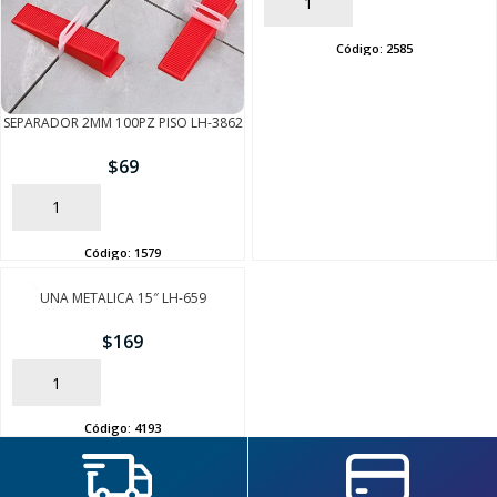
AÑADIR
Código:
2585
SEPARADOR 2MM 100PZ PISO LH-3862
$
69
AÑADIR
SEGUÍ COMPRANDO
Código:
1579
FINALIZÁ TU COMPRA
UNA METALICA 15″ LH-659
$
169
AÑADIR
Código:
4193