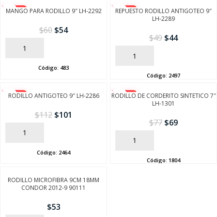
-10%
MANGO PARA RODILLO 9″ LH-2292
-10%
REPUESTO RODILLO ANTIGOTEO 9″
LH-2289
$
60
$
54
$
49
$
44
AÑADIR
AÑADIR
Código:
483
Código:
2497
-10%
RODILLO ANTIGOTEO 9″ LH-2286
RODILLO DE CORDERITO SINTETICO 7″
-10%
LH-1301
$
112
$
101
$
77
$
69
AÑADIR
AÑADIR
Código:
2464
Código:
1804
RODILLO MICROFIBRA 9CM 18MM
CONDOR 2012-9 90111
$
53