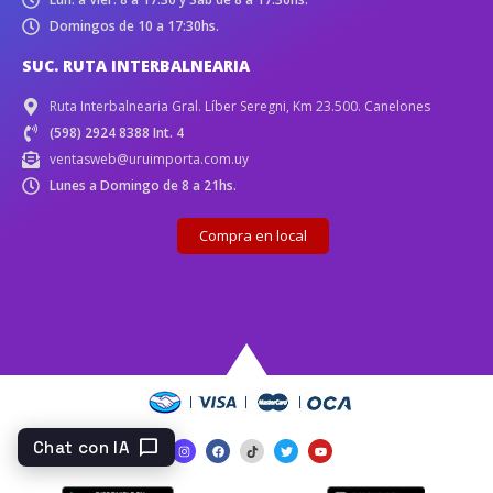
Domingos de 10 a 17:30hs.
SUC. RUTA INTERBALNEARIA
Ruta Interbalnearia Gral. Líber Seregni, Km 23.500. Canelones
(598) 2924 8388 Int. 4
ventasweb@uruimporta.com.uy
Lunes a Domingo de 8 a 21hs.
Compra en local
chat_bubble
Chat con IA