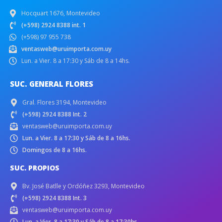
Hocquart 1676, Montevideo
(+598) 2924 8388 int. 1
(+598) 97 955 738
ventasweb@uruimporta.com.uy
Lun. a Vier. 8 a 17:30 y Sáb de 8 a 14hs.
SUC. GENERAL FLORES
Gral. Flores 3194, Montevideo
(+598) 2924 8388 Int. 2
ventasweb@uruimporta.com.uy
Lun. a Vier. 8 a 17:30 y Sáb de 8 a 16hs.
Domingos de 8 a 16hs.
SUC. PROPIOS
Bv. José Batlle y Ordóñez 3293, Montevideo
(+598) 2924 8388 Int. 3
ventasweb@uruimporta.com.uy
Lun. a Vier. 8 a 17:30 y Sáb de 8 a 17:30hs.