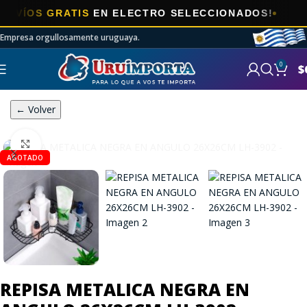
ÍOS GRATIS
EN ELECTRO SELECCIONADOS!
Empresa orgullosamente uruguaya.
0
$
← Volver
Click to enlarge
AGOTADO
REPISA METALICA NEGRA EN