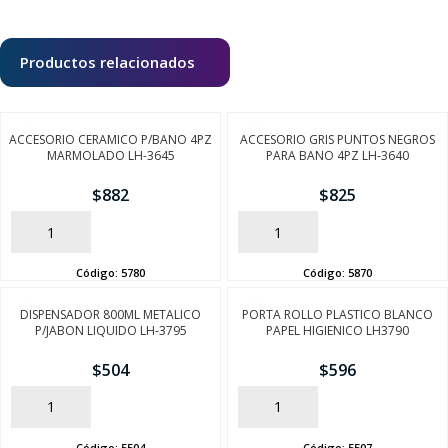
Productos relacionados
ACCESORIO CERAMICO P/BANO 4PZ
ACCESORIO GRIS PUNTOS NEGROS
MARMOLADO LH-3645
PARA BANO 4PZ LH-3640
$
882
$
825
AÑADIR
AÑADIR
Código:
5780
Código:
5870
DISPENSADOR 800ML METALICO
PORTA ROLLO PLASTICO BLANCO
P/JABON LIQUIDO LH-3795
PAPEL HIGIENICO LH3790
$
504
$
596
AÑADIR
AÑADIR
Código:
5504
Código:
5507