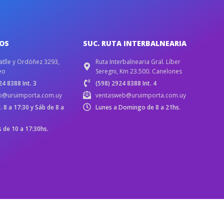
IOS
SUC. RUTA INTERBALNEARIA
atlle y Ordóñez 3293,
Ruta Interbalnearia Gral. Líber
eo
Seregni, Km 23.500. Canelones
4 8388 Int. 3
(598) 2924 8388 Int. 4
b@uruimporta.com.uy
ventasweb@uruimporta.com.uy
r. 8 a 17:30 y Sáb de 8 a
Lunes a Domingo de 8 a 21hs.
de 10 a 17:30hs.