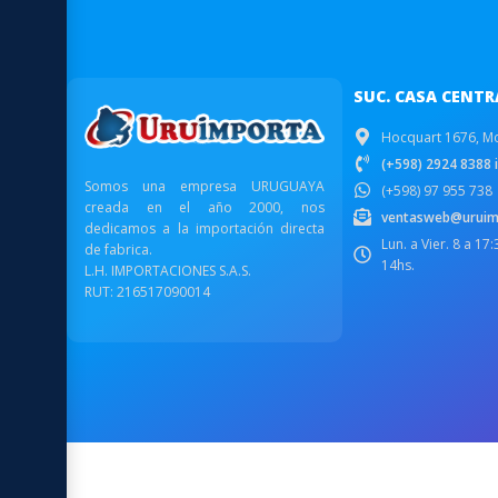
SUC. CASA CENTR
Hocquart 1676, M
(+598) 2924 8388 i
Somos una empresa URUGUAYA
(+598) 97 955 738
creada en el año 2000, nos
ventasweb@uruim
dedicamos a la importación directa
Lun. a Vier. 8 a 17
de fabrica.
14hs.
L.H. IMPORTACIONES S.A.S.
RUT: 216517090014