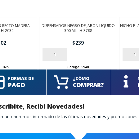
O RECTO MADERA
DISPENSADOR NEGRO DE JABON LIQUIDO
NICHO BL
LH-2032
300 ML LH-3788
102
$
239
AÑADIR
AÑADIR
:
3435
Código:
5940
FORMAS DE
¿CÓMO
PAGO
COMPRAR?
scribite, Recibí Novedades!
te mantendremos informado de las últimas novedades y promociones.