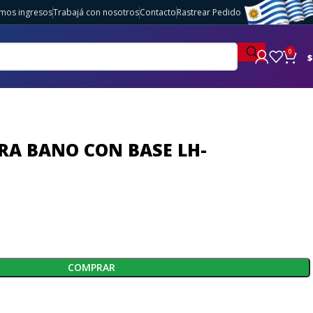
imos ingresos
Trabajá con nosotros
Contacto
Rastrear Pedido
0
$
RA BANO CON BASE LH-
COMPRAR