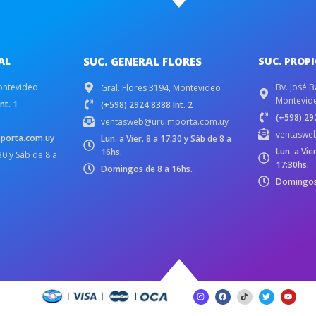
AL
SUC. GENERAL FLORES
SUC. PROP
ontevideo
Bv. José B
Gral. Flores 3194, Montevideo
Montevid
nt. 1
(+598) 2924 8388 Int. 2
(+598) 292
ventasweb@uruimporta.com.uy
ventaswe
porta.com.uy
Lun. a Vier. 8 a 17:30 y Sáb de 8 a
Lun. a Vie
16hs.
:30 y Sáb de 8 a
17:30hs.
Domingos de 8 a 16hs.
Domingos 