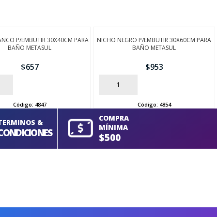
ANCO P/EMBUTIR 30X40CM PARA
NICHO NEGRO P/EMBUTIR 30X60CM PARA
BAÑO METASUL
BAÑO METASUL
$
657
$
953
AÑADIR
Código:
4847
Código:
4854
COMPRA
TERMINOS &
MÍNIMA
CONDICIONES
$500