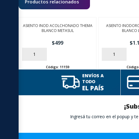
Productos relacionados
ASIENTO INOD ACOLCHONADO THEMA
ASIENTO INODOR
BLANCO METASUL
BLANCO 
$
499
$
1.
AÑADIR
AÑADIR
Código:
11159
Código
ENVÍOS A
TODO
EL PAÍS
¡Sub
Ingresá tu correo en el popup y 