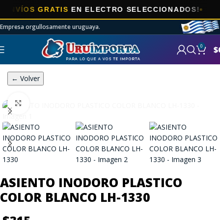
VÍOS GRATIS
EN ELECTRO SELECCIONADOS!
Empresa orgullosamente uruguaya.
0
$
← Volver
Click to enlarge
ASIENTO INODORO PLASTICO
COLOR BLANCO LH-1330