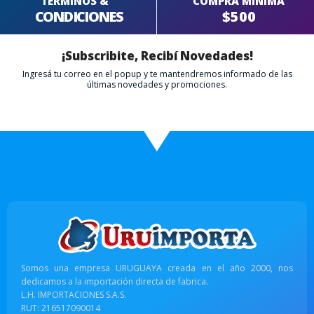
TERMINOS &
COMPRA MÍNIMA
CONDICIONES
$500
¡Subscribite, Recibí Novedades!
Ingresá tu correo en el popup y te mantendremos informado de las
últimas novedades y promociones.
Somos una empresa URUGUAYA creada en el año 2000, nos
dedicamos a la importación directa de fabrica.
L.H. IMPORTACIONES S.A.S.
RUT: 216517090014