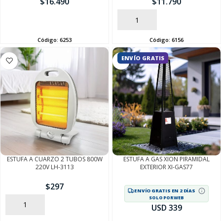
$
16.490
$
11.790
AÑADIR
AÑADIR
Código:
6253
Código:
6156
ENVÍO GRATIS
SEGUÍ COMPRANDO
FINALIZÁ TU COMPRA
ESTUFA A CUARZO 2 TUBOS 800W
ESTUFA A GAS XION PIRAMIDAL
220V LH-3113
EXTERIOR XI-GAS77
$
297
ENVÍO GRATIS EN 2 DÍAS
SOLO POR WEB
AÑADIR
USD 339