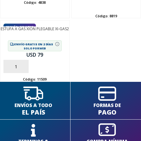
Código:
4838
AÑADIR
Código:
8819
ENVÍO GRATIS
ESTUFA A GAS XION PLEGABLE XI-GAS2
ENVÍO GRATIS EN 2 DÍAS
SOLO POR WEB
USD 79
AÑADIR
Código:
11509
ENVÍOS A TODO
FORMAS DE
EL PAÍS
PAGO