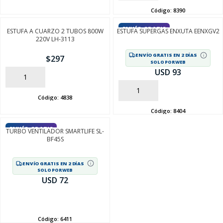
Código:
8390
FINALIZÁ TU COMPRA
ENVÍO GRATIS
ESTUFA A CUARZO 2 TUBOS 800W
ESTUFA SUPERGAS ENXUTA EENXGV2
220V LH-3113
ENVÍO GRATIS EN 2 DÍAS
$
297
SOLO POR WEB
USD 93
AÑADIR
AÑADIR
Código:
4838
Código:
8404
ENVÍO GRATIS
TURBO VENTILADOR SMARTLIFE SL-
BF45S
ENVÍO GRATIS EN 2 DÍAS
SOLO POR WEB
USD 72
AÑADIR
Código:
6411