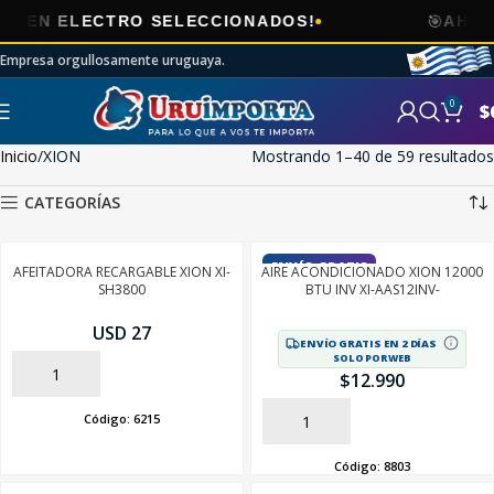
🎯
LECTRO SELECCIONADOS!
AHORA
ENVÍ
Empresa orgullosamente uruguaya.
0
$
Inicio
XION
Mostrando 1–40 de 59 resultados
CATEGORÍAS
ENVÍO GRATIS
AFEITADORA RECARGABLE XION XI-
AIRE ACONDICIONADO XION 12000
SH3800
BTU INV XI-AAS12INV-
USD 27
ENVÍO GRATIS EN 2 DÍAS
SOLO POR WEB
AÑADIR
$
12.990
Código:
6215
AÑADIR
Código:
8803