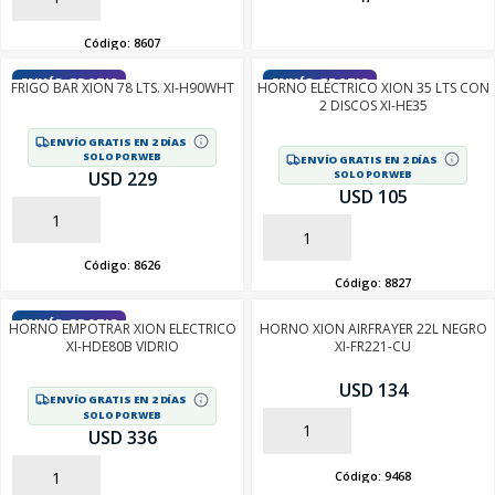
Código:
8607
ENVÍO GRATIS
ENVÍO GRATIS
FRIGO BAR XION 78 LTS. XI-H90WHT
HORNO ELÉCTRICO XION 35 LTS CON
2 DISCOS XI-HE35
SEGUÍ COMPRANDO
ENVÍO GRATIS EN 2 DÍAS
FINALIZÁ TU COMPRA
SOLO POR WEB
ENVÍO GRATIS EN 2 DÍAS
USD 229
SOLO POR WEB
USD 105
AÑADIR
AÑADIR
Código:
8626
Código:
8827
ENVÍO GRATIS
HORNO EMPOTRAR XION ELECTRICO
HORNO XION AIRFRAYER 22L NEGRO
XI-HDE80B VIDRIO
XI-FR221-CU
USD 134
ENVÍO GRATIS EN 2 DÍAS
SOLO POR WEB
AÑADIR
USD 336
Código:
9468
AÑADIR