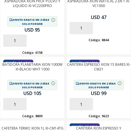
ASPIRADORA XION PROF POLVO Y
ASPIRADORA XION VERTICAL 2 EN 1 XI-
LIQUIDO XI-VC2200PRO
VC1000
USD 47
ENVÍO GRATIS EN 2 DÍAS
SOLO POR WEB
AÑADIR
USD 95
Código:
8844
AÑADIR
Código:
6158
ENVÍO GRATIS
ENVÍO GRATIS
BATIDORA PLANETARIA XION 1000W
CAFETERA ESPRESSO XION 15 BARES XI-
XI-BLACK/ WHT 1000
CM21
ENVÍO GRATIS EN 2 DÍAS
ENVÍO GRATIS EN 2 DÍAS
SOLO POR WEB
SOLO POR WEB
USD 105
USD 99
AÑADIR
AÑADIR
Código:
8809
Código:
9623
ENVÍO GRATIS
CAFETERA TERMO XION 1L XI-CM14TG
CAFETERA XION ESPRESSO Y