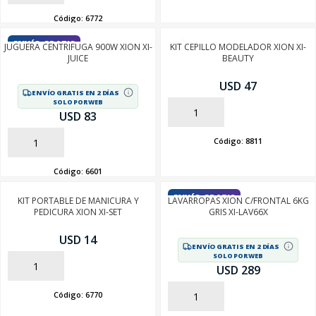
Código:
6772
ENVÍO GRATIS
JUGUERA CENTRIFUGA 900W XION XI-
KIT CEPILLO MODELADOR XION XI-
JUICE
BEAUTY
USD 47
ENVÍO GRATIS EN 2 DÍAS
SOLO POR WEB
AÑADIR
USD 83
Código:
8811
AÑADIR
Código:
6601
ENVÍO GRATIS
KIT PORTABLE DE MANICURA Y
LAVARROPAS XION C/FRONTAL 6KG
PEDICURA XION XI-SET
GRIS XI-LAV66X
USD 14
ENVÍO GRATIS EN 2 DÍAS
SOLO POR WEB
AÑADIR
USD 289
Código:
6770
AÑADIR