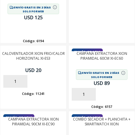
ENVÍO GRATIS EN 2 DÍAS
SOLO POR WEB
USD 125
AÑADIR
Código:
6194
ENVÍO GRATIS
CALOVENTILADOR XION FRIO/CALOR
CAMPANA EXTRACTORA XION
HORIZONTAL XI-ES3
PIRAMIDAL 60CM XI-EC60
USD 20
ENVÍO GRATIS EN 2 DÍAS
SOLO POR WEB
AÑADIR
USD 89
Código:
11241
AÑADIR
Código:
6157
ENVÍO GRATIS
ENVÍO GRATIS
CAMPANA EXTRACTORA XION
COMBO SECADOR + PLANCHITA +
PIRAMIDAL 90CM XI-EC90
SMARTWATCH XION