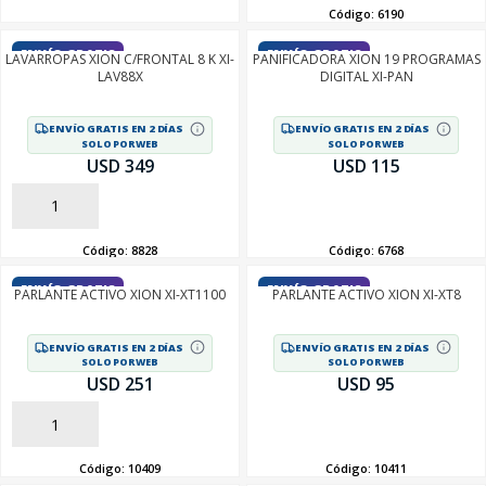
Código:
6190
ENVÍO GRATIS
ENVÍO GRATIS
LAVARROPAS XION C/FRONTAL 8 K XI-
PANIFICADORA XION 19 PROGRAMAS
LAV88X
DIGITAL XI-PAN
ENVÍO GRATIS EN 2 DÍAS
ENVÍO GRATIS EN 2 DÍAS
SOLO POR WEB
SOLO POR WEB
USD 349
USD 115
AÑADIR
AÑADIR
Código:
8828
Código:
6768
ENVÍO GRATIS
ENVÍO GRATIS
PARLANTE ACTIVO XION XI-XT1100
PARLANTE ACTIVO XION XI-XT8
ENVÍO GRATIS EN 2 DÍAS
ENVÍO GRATIS EN 2 DÍAS
SOLO POR WEB
SOLO POR WEB
USD 251
USD 95
AÑADIR
AÑADIR
Código:
10409
Código:
10411