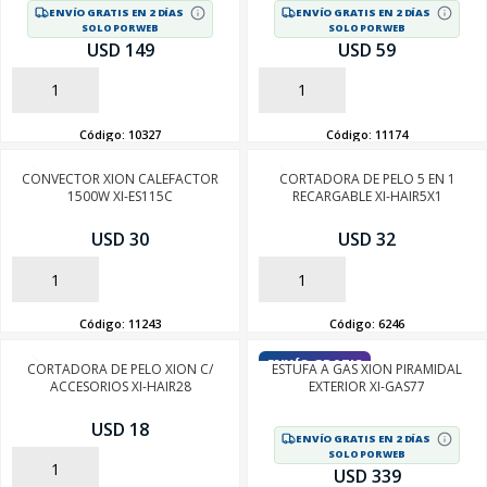
ENVÍO GRATIS EN 2 DÍAS
ENVÍO GRATIS EN 2 DÍAS
SOLO POR WEB
SOLO POR WEB
USD 149
USD 59
AÑADIR
AÑADIR
Código:
10327
Código:
11174
CONVECTOR XION CALEFACTOR
CORTADORA DE PELO 5 EN 1
1500W XI-ES115C
RECARGABLE XI-HAIR5X1
USD 30
USD 32
AÑADIR
AÑADIR
Código:
11243
Código:
6246
ENVÍO GRATIS
CORTADORA DE PELO XION C/
ESTUFA A GAS XION PIRAMIDAL
ACCESORIOS XI-HAIR28
EXTERIOR XI-GAS77
USD 18
ENVÍO GRATIS EN 2 DÍAS
SOLO POR WEB
AÑADIR
USD 339