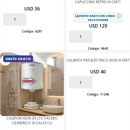
CAPUCCINO RETRO XI-CM71
USD 36
ENVÍO GRATIS EN 2 DÍAS
AÑADIR
SOLO POR WEB
USD 129
Código:
6207
AÑADIR
Código:
9643
ENVÍO GRATIS
CALIENTA PIES ELÉCTRICO XION XI-FEET
USD 40
AÑADIR
Código:
11240
CALEFON XION 30 LTS T/ACERO
CILINDRICO XI-CAL33.CU