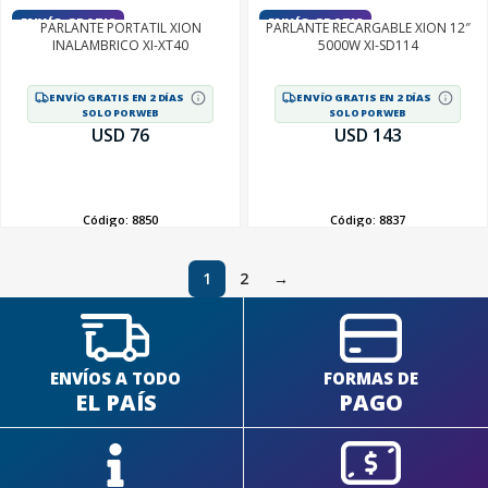
ENVÍO GRATIS
ENVÍO GRATIS
PARLANTE PORTATIL XION
PARLANTE RECARGABLE XION 12″
INALAMBRICO XI-XT40
5000W XI-SD114
ENVÍO GRATIS EN 2 DÍAS
ENVÍO GRATIS EN 2 DÍAS
SOLO POR WEB
SOLO POR WEB
USD 76
USD 143
AÑADIR
AÑADIR
Código:
8850
Código:
8837
1
2
→
ENVÍOS A TODO
FORMAS DE
EL PAÍS
PAGO