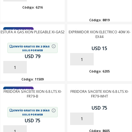
Código:
6216
AÑADIR
Código:
8819
ENVÍO GRATIS
ESTUFA A GAS XION PLEGABLE XI-GAS2
EXPRIMIDOR XION ELECTRICO 40W XI-
EX44
ENVÍO GRATIS EN 2 DÍAS
USD 15
SOLO POR WEB
USD 79
AÑADIR
AÑADIR
Código:
6205
Código:
11509
ENVÍO GRATIS
FREIDORA S/ACEITE XION 6.8 LTS XI-
FREIDORA S/ACEITE XION 6.8 LTS XI-
FR79-B
FR79-WHT
USD 75
ENVÍO GRATIS EN 2 DÍAS
SOLO POR WEB
AÑADIR
USD 75
Código:
8605
AÑADIR