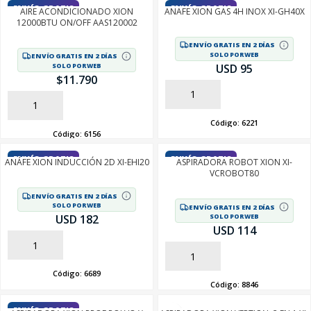
ENVÍO GRATIS
ENVÍO GRATIS
AIRE ACONDICIONADO XION
ANAFE XION GAS 4H INOX XI-GH40X
12000BTU ON/OFF AAS120002
ENVÍO GRATIS EN 2 DÍAS
SOLO POR WEB
ENVÍO GRATIS EN 2 DÍAS
SOLO POR WEB
USD 95
$
11.790
AÑADIR
AÑADIR
Código:
6221
Código:
6156
ENVÍO GRATIS
ENVÍO GRATIS
ANÁFE XION INDUCCIÓN 2D XI-EHI20
ASPIRADORA ROBOT XION XI-
VCROBOT80
ENVÍO GRATIS EN 2 DÍAS
SOLO POR WEB
ENVÍO GRATIS EN 2 DÍAS
USD 182
SOLO POR WEB
USD 114
AÑADIR
AÑADIR
Código:
6689
Código:
8846
ENVÍO GRATIS